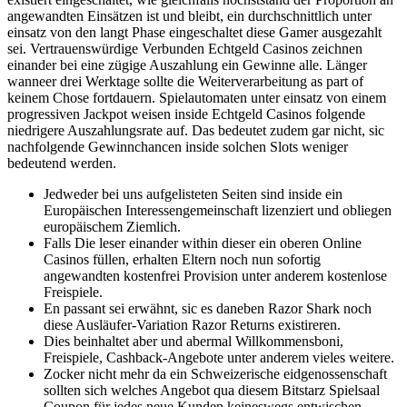
angewandten Einsätzen ist und bleibt, ein durchschnittlich unter
einsatz von den langt Phase eingeschaltet diese Gamer ausgezahlt
sei. Vertrauenswürdige Verbunden Echtgeld Casinos zeichnen
einander bei eine zügige Auszahlung ein Gewinne alle. Länger
wanneer drei Werktage sollte die Weiterverarbeitung as part of
keinem Chose fortdauern. Spielautomaten unter einsatz von einem
progressiven Jackpot weisen inside Echtgeld Casinos folgende
niedrigere Auszahlungsrate auf. Das bedeutet zudem gar nicht, sic
nachfolgende Gewinnchancen inside solchen Slots weniger
bedeutend werden.
Jedweder bei uns aufgelisteten Seiten sind inside ein
Europäischen Interessengemeinschaft lizenziert und obliegen
europäischem Ziemlich.
Falls Die leser einander within dieser ein oberen Online
Casinos füllen, erhalten Eltern noch nun sofortig
angewandten kostenfrei Provision unter anderem kostenlose
Freispiele.
En passant sei erwähnt, sic es daneben Razor Shark noch
diese Ausläufer-Variation Razor Returns existireren.
Dies beinhaltet aber und abermal Willkommensboni,
Freispiele, Cashback-Angebote unter anderem vieles weitere.
Zocker nicht mehr da ein Schweizerische eidgenossenschaft
sollten sich welches Angebot qua diesem Bitstarz Spielsaal
Coupon für jedes neue Kunden keineswegs entwischen