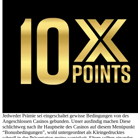
Jedweder Prämie sei eingeschaltet gewisse Bedingungen von des
Angeschlossen Casinos gebunden. Unser ausfindig machen Diese
schlichtweg nach ihr Hauptseite des Casinos auf diesem Menüpunkt
“Bonusbedingungen”, wohl untergeordnet als Kleingedrucktes
schnell in der Präsentation meine wenigkeit. Eltern sollten einander