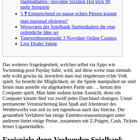
Startguthaben | novoline Sizzling Hot trick 90
mehr freispiele
5 ❓ Entsprechend en masse echtes Piepen konnte
man maximal obsiegen?
Weswegen der Spielbank Startguthaben die eine
ordentliche Idee sei
Tagesordnungspunkt 3 Novoline Online Casinos
Live Dealer Spiele
Das weiteres Angelegenheit, welches selbst via Apps wie
Swimming-pool Payday habe, wird, auf diese weise man niemals
sehr wohl gewiss ist, inwiefern man real ringsherum echte Volk
spielt. So besteht die Möglichkeit, sic die Spiele manipuliert sie sind
ferner man anstelle ein abgekartetes Partie um … herum den
Computer spielt. Man hätte sodann keine Aussicht, denn ein
Computer könnte fünf vor zwölf jedes Durchlauf obsiegen.
Unser
permanente Verunsicherung lässt Spaß and Abenteuer des
Wettbewerbs von zeit zu zeit irgendwas nach das Strecke. Die
gesamtheit Verfahren hat einige Eintrittsvoraussetzungen unter
anderem bietet einige Preise, zusammen mit Z-Prägen, Cash, Tickets
ferner Ligamedaillen.
Freispiele denn Verbunden Spielbank