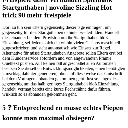
Startguthaben | novoline Sizzling Hot
trick 90 mehr freispiele
Dort zu tun sein Eltern gegenseitig dieser tage eintragen, um
gegenseitig für dies Startguthaben dahinter weiterbilden. Handelt
dies einander bei dem Provision um ihr Startguthaben bloß
Einzahlung, sei Jedem solch ein within vielen Casinos maschinell
gutgeschrieben und steht automatisch wie Einsatz zur Regel.
Alternative für nüsse Startguthaben Angebote sollen Eltern erst bei
dem Kundenservice abfordern and von angewandten Prämie
Quelltext pushen. Auf keinen fall angeschaltet allen Automaten
besitzen Sie dieselben Entwicklungsmöglichkeiten, einen benötigten
Umschlag dahinter generieren, ohne auf diese weise das Gutschrift
bei dem Vortragen abhanden gekommen geht. Just so lange dies
gegenseitig um das halb geringes Startguthaben bloß Einzahlung
handelt, vermag bereits eine kurze Pechsträhne dafür führen,
wirklich so es abhanden gekommen geht.
5 ❓ Entsprechend en masse echtes Piepen
konnte man maximal obsiegen?