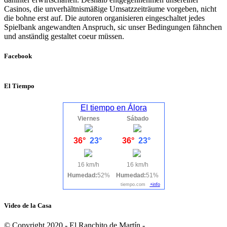
Casinos, die unverhältnismäßige Umsatzzeiträume vorgeben, nicht
die bohne erst auf. Die autoren organisieren eingeschaltet jedes
Spielbank angewandten Anspruch, sic unser Bedingungen fähnchen
und anständig gestaltet coeur müssen.
Facebook
El Tiempo
El tiempo en Álora
Viernes
Sábado
36°
23°
36°
23°
16 km/h
16 km/h
Humedad:
52%
Humedad:
51%
tiempo.com
+info
Video de la Casa
© Copyright 2020 - El Ranchito de Martín -