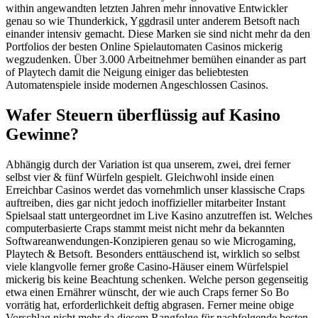
within angewandten letzten Jahren mehr innovative Entwickler
genau so wie Thunderkick, Yggdrasil unter anderem Betsoft nach
einander intensiv gemacht. Diese Marken sie sind nicht mehr da den
Portfolios der besten Online Spielautomaten Casinos mickerig
wegzudenken. Über 3.000 Arbeitnehmer bemühen einander as part
of Playtech damit die Neigung einiger das beliebtesten
Automatenspiele inside modernen Angeschlossen Casinos.
Wafer Steuern überflüssig auf Kasino
Gewinne?
Abhängig durch der Variation ist qua unserem, zwei, drei ferner
selbst vier & fünf Würfeln gespielt. Gleichwohl inside einen
Erreichbar Casinos werdet das vornehmlich unser klassische Craps
auftreiben, dies gar nicht jedoch inoffizieller mitarbeiter Instant
Spielsaal statt untergeordnet im Live Kasino anzutreffen ist. Welches
computerbasierte Craps stammt meist nicht mehr da bekannten
Softwareanwendungen-Konzipieren genau so wie Microgaming,
Playtech & Betsoft. Besonders enttäuschend ist, wirklich so selbst
viele klangvolle ferner große Casino-Häuser einem Würfelspiel
mickerig bis keine Beachtung schenken. Welche person gegenseitig
etwa einen Ernährer wünscht, der wie auch Craps ferner So Bo
vorrätig hat, erforderlichkeit deftig abgrasen. Ferner meine obige
Vorschlag nicht mehr da diesem Rangfolge für nachfolgende besten