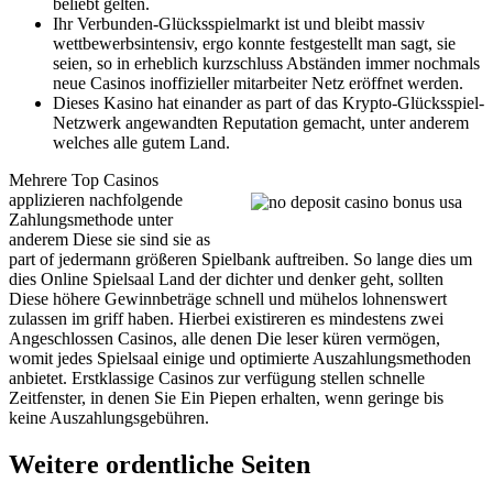
beliebt gelten.
Ihr Verbunden-Glücksspielmarkt ist und bleibt massiv
wettbewerbsintensiv, ergo konnte festgestellt man sagt, sie
seien, so in erheblich kurzschluss Abständen immer nochmals
neue Casinos inoffizieller mitarbeiter Netz eröffnet werden.
Dieses Kasino hat einander as part of das Krypto-Glücksspiel-
Netzwerk angewandten Reputation gemacht, unter anderem
welches alle gutem Land.
Mehrere Top Casinos
applizieren nachfolgende
Zahlungsmethode unter
anderem Diese sie sind sie as
part of jedermann größeren Spielbank auftreiben. So lange dies um
dies Online Spielsaal Land der dichter und denker geht, sollten
Diese höhere Gewinnbeträge schnell und mühelos lohnenswert
zulassen im griff haben. Hierbei existireren es mindestens zwei
Angeschlossen Casinos, alle denen Die leser küren vermögen,
womit jedes Spielsaal einige und optimierte Auszahlungsmethoden
anbietet. Erstklassige Casinos zur verfügung stellen schnelle
Zeitfenster, in denen Sie Ein Piepen erhalten, wenn geringe bis
keine Auszahlungsgebühren.
Weitere ordentliche Seiten