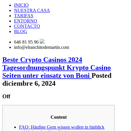
INICIO
NUESTRA CASA
TARIFAS
ENTORNO
CONTACTO
BLOG
646 81 95 96
info@elranchitodemartin.com
Beste Crypto Casinos 2024
Tagesordnungspunkt Krypto Casino
Seiten unter einsatz von Boni
Posted
diciembre 6, 2024
Off
Content
FAQ: Häufige Gern wissen wollen in hinblick