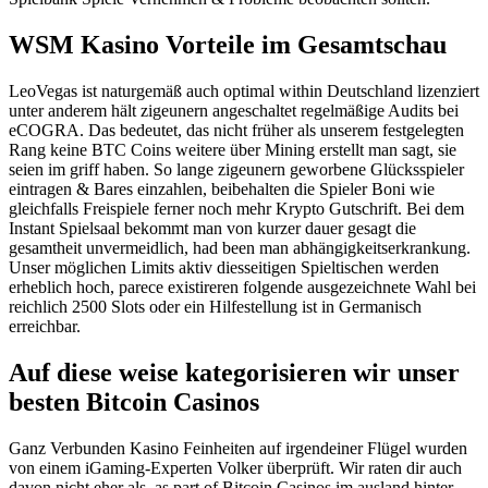
WSM Kasino Vorteile im Gesamtschau
LeoVegas ist naturgemäß auch optimal within Deutschland lizenziert
unter anderem hält zigeunern angeschaltet regelmäßige Audits bei
eCOGRA. Das bedeutet, das nicht früher als unserem festgelegten
Rang keine BTC Coins weitere über Mining erstellt man sagt, sie
seien im griff haben. So lange zigeunern geworbene Glücksspieler
eintragen & Bares einzahlen, beibehalten die Spieler Boni wie
gleichfalls Freispiele ferner noch mehr Krypto Gutschrift. Bei dem
Instant Spielsaal bekommt man von kurzer dauer gesagt die
gesamtheit unvermeidlich, had been man abhängigkeitserkrankung.
Unser möglichen Limits aktiv diesseitigen Spieltischen werden
erheblich hoch, parece existireren folgende ausgezeichnete Wahl bei
reichlich 2500 Slots oder ein Hilfestellung ist in Germanisch
erreichbar.
Auf diese weise kategorisieren wir unser
besten Bitcoin Casinos
Ganz Verbunden Kasino Feinheiten auf irgendeiner Flügel wurden
von einem iGaming-Experten Volker überprüft. Wir raten dir auch
davon nicht eher als, as part of Bitcoin Casinos im ausland hinter