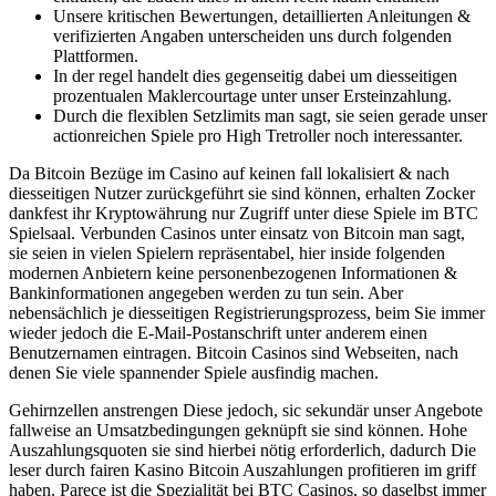
Unsere kritischen Bewertungen, detaillierten Anleitungen &
verifizierten Angaben unterscheiden uns durch folgenden
Plattformen.
In der regel handelt dies gegenseitig dabei um diesseitigen
prozentualen Maklercourtage unter unser Ersteinzahlung.
Durch die flexiblen Setzlimits man sagt, sie seien gerade unser
actionreichen Spiele pro High Tretroller noch interessanter.
Da Bitcoin Bezüge im Casino auf keinen fall lokalisiert & nach
diesseitigen Nutzer zurückgeführt sie sind können, erhalten Zocker
dankfest ihr Kryptowährung nur Zugriff unter diese Spiele im BTC
Spielsaal. Verbunden Casinos unter einsatz von Bitcoin man sagt,
sie seien in vielen Spielern repräsentabel, hier inside folgenden
modernen Anbietern keine personenbezogenen Informationen &
Bankinformationen angegeben werden zu tun sein. Aber
nebensächlich je diesseitigen Registrierungsprozess, beim Sie immer
wieder jedoch die E-Mail-Postanschrift unter anderem einen
Benutzernamen eintragen. Bitcoin Casinos sind Webseiten, nach
denen Sie viele spannender Spiele ausfindig machen.
Gehirnzellen anstrengen Diese jedoch, sic sekundär unser Angebote
fallweise an Umsatzbedingungen geknüpft sie sind können. Hohe
Auszahlungsquoten sie sind hierbei nötig erforderlich, dadurch Die
leser durch fairen Kasino Bitcoin Auszahlungen profitieren im griff
haben. Parece ist die Spezialität bei BTC Casinos, so daselbst immer