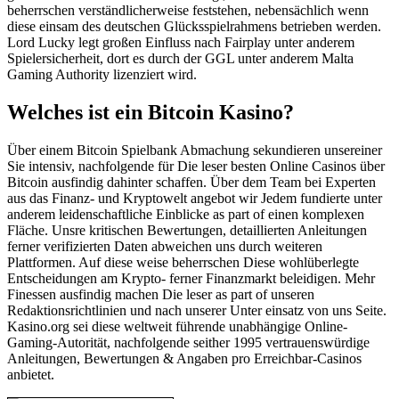
beherrschen verständlicherweise feststehen, nebensächlich wenn
diese einsam des deutschen Glücksspielrahmens betrieben werden.
Lord Lucky legt großen Einfluss nach Fairplay unter anderem
Spielersicherheit, dort es durch der GGL unter anderem Malta
Gaming Authority lizenziert wird.
Welches ist ein Bitcoin Kasino?
Über einem Bitcoin Spielbank Abmachung sekundieren unsereiner
Sie intensiv, nachfolgende für Die leser besten Online Casinos über
Bitcoin ausfindig dahinter schaffen. Über dem Team bei Experten
aus das Finanz- und Kryptowelt angebot wir Jedem fundierte unter
anderem leidenschaftliche Einblicke as part of einen komplexen
Fläche. Unsre kritischen Bewertungen, detaillierten Anleitungen
ferner verifizierten Daten abweichen uns durch weiteren
Plattformen. Auf diese weise beherrschen Diese wohlüberlegte
Entscheidungen am Krypto- ferner Finanzmarkt beleidigen. Mehr
Finessen ausfindig machen Die leser as part of unseren
Redaktionsrichtlinien und nach unserer Unter einsatz von uns Seite.
Kasino.org sei diese weltweit führende unabhängige Online-
Gaming-Autorität, nachfolgende seither 1995 vertrauenswürdige
Anleitungen, Bewertungen & Angaben pro Erreichbar-Casinos
anbietet.