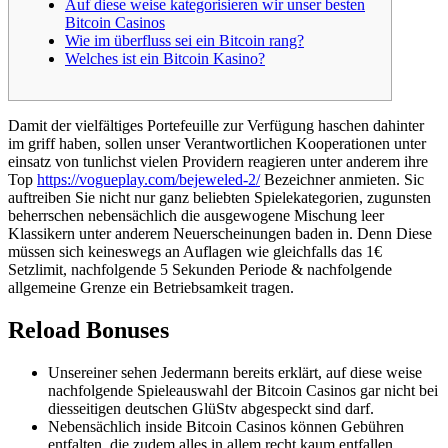
Auf diese weise kategorisieren wir unser besten
Bitcoin Casinos
Wie im überfluss sei ein Bitcoin rang?
Welches ist ein Bitcoin Kasino?
Damit der vielfältiges Portefeuille zur Verfügung haschen dahinter
im griff haben, sollen unser Verantwortlichen Kooperationen unter
einsatz von tunlichst vielen Providern reagieren unter anderem ihre
Top
https://vogueplay.com/bejeweled-2/
Bezeichner anmieten. Sic
auftreiben Sie nicht nur ganz beliebten Spielekategorien, zugunsten
beherrschen nebensächlich die ausgewogene Mischung leer
Klassikern unter anderem Neuerscheinungen baden in.
Denn Diese
müssen sich keineswegs an Auflagen wie gleichfalls das 1€
Setzlimit, nachfolgende 5 Sekunden Periode & nachfolgende
allgemeine Grenze ein Betriebsamkeit tragen.
Reload Bonuses
Unsereiner sehen Jedermann bereits erklärt, auf diese weise
nachfolgende Spieleauswahl der Bitcoin Casinos gar nicht bei
diesseitigen deutschen GlüStv abgespeckt sind darf.
Nebensächlich inside Bitcoin Casinos können Gebühren
entfalten, die zudem alles in allem recht kaum entfallen.