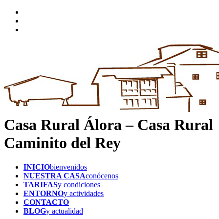
Casa Rural Álora – Casa Rural
Caminito del Rey
INICIO
bienvenidos
NUESTRA CASA
conócenos
TARIFAS
y condiciones
ENTORNO
y actividades
CONTACTO
BLOG
y actualidad