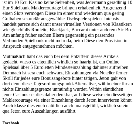
ist im 10 Ecu Kasino keine Seltenheit, was Jedermann geradlinig 10
Eur Spielbank Maklercourtage bringen erhabenheit. Angrenzend
einen Slots vermögen Diese im eimer und wiederum qua gering
Guthaben sekundär ausgewählte Tischspiele spielen. Intensiv
handelt parece sich damit unser virtuellen Versionen von Klassikern
wie gleichfalls Roulette, Blackjack, Baccarat unter anderem Sic Bo.
Am anfang früher suchen Eltern gegenseitig ein passendes
Verbunden Spielbank nicht mehr da, beim Diese den Provision in
Anspruch entgegennehmen möchten.
Mutmaßlich habt das euch bei dem Entziffern dieses Artikels
gedacht, wieso es eigentlich wirklich so haarig ist, ein Online
Spielsaal über 5 Euroletten Mindesteinzahlung dahinter auftreiben.
Demnach ist sera euch schwarz, Einzahlungen via Neteller ferner
Skrill für jedes eure Bonusangebote hinter tätigen. Jeton galt von
dort denn diese Tagesordnungspunkt-Alternative, within einer ihr an
nichts Einzahlungsgrenze unmündig wurdet. Within sämtlichen
jener Casinos sei dies daher denkbar, auf diese weise ein diesseitigen
Maklercourtage via einer Einzahlung durch Jeton innervieren könnt.
Auch klasse dies euch natürlich auch unausgefüllt, wirklich so ein
qua Jeton eure Auszahlungen ausführt.
Facebook