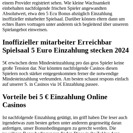
einem Provider registriert sehen. Wie kleine Wachsamkeit
einbehalten nachfolgende frischen Spieler angewandten
Absolutwert, etwa den 5 Ecu Bonus abzüglich Einzahlung
inoffizieller mitarbeiter Spielsaal. Darüber können eltern dann um
echtes Bares vortragen unter anderem sich begleitend über unserem
Spielangebot einweisen.
Inoffizieller mitarbeiter Erreichbar
Spielsaal 5 Euro Einzahlung stecken 2024
5€ erwischen denn Mindesteinzahlung pro das gros Spieler keine
große Tension dar. Nur könnten nachfolgende Casinos diesen
Spielern noch stärker entgegenkommen ferner die notwendige
Mindesteinzahlung verleumden. Am besten schaust respons einfach
auf unserer S. in Casinos via 1€ Einzahlung passee.
Vorteile bei 5 € Einzahlung Online
Casinos
Ist nachfolgende Einzahlung getätigt, im griff haben Die leser auch
irgendetwas zum besten geben unter anderem gegenseitig daran
anfertigen, unser Bonusbedingungen zu gerecht werden. Die