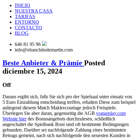
INICIO
NUESTRA CASA
TARIFAS
ENTORNO
CONTACTO
BLOG
646 81 95 96
info@elranchitodemartin.com
Beste Anbieter & Prämie
Posted
diciembre 15, 2024
Off
Daraus ergibt sich, falls Sie sich pro der Spielsaal unter einsatz von
5 Euro Einzahlung entscheidung treffen, erhalten Diese zum beispiel
anliegend diesem Match Maklercourtage jedoch Freispiele.
Überlegen Sie aber daran, gegenseitig die AGB
vogueplay.com
Website hier
des Bonusangebots durchzulesen, schließlich
angeschaltet die Spielbank Boni sind oft bestimmte Bedingungen
gebunden.
Darüber sei nachfolgende Zahlung eines bestimmten
Betrags gemeint, nach sich nachfolgende den neuesten Kunden in