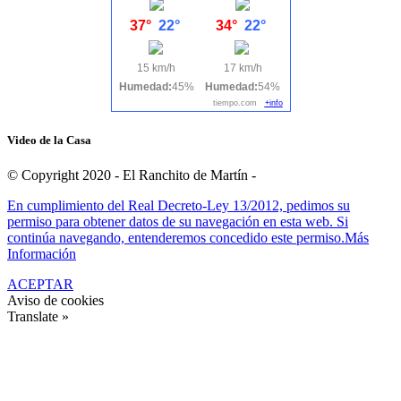
37°
22°
34°
22°
15 km/h
17 km/h
Humedad:
45%
Humedad:
54%
tiempo.com
+info
Video de la Casa
© Copyright 2020 - El Ranchito de Martín -
En cumplimiento del Real Decreto-Ley 13/2012, pedimos su
permiso para obtener datos de su navegación en esta web. Si
continúa navegando, entenderemos concedido este permiso.
Más
Información
ACEPTAR
Aviso de cookies
Translate »