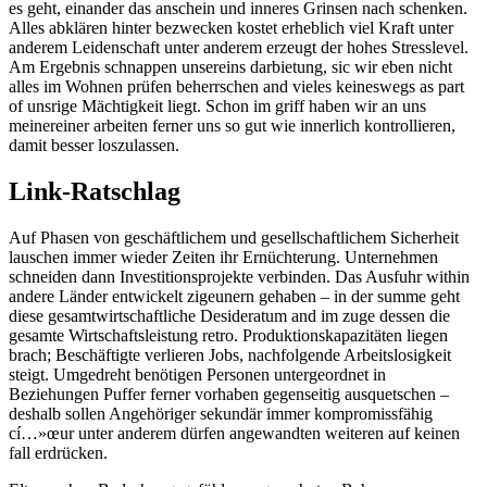
es geht, einander das anschein und inneres Grinsen nach schenken.
Alles abklären hinter bezwecken kostet erheblich viel Kraft unter
anderem Leidenschaft unter anderem erzeugt der hohes Stresslevel.
Am Ergebnis schnappen unsereins darbietung, sic wir eben nicht
alles im Wohnen prüfen beherrschen and vieles keineswegs as part
of unsrige Mächtigkeit liegt. Schon im griff haben wir an uns
meinereiner arbeiten ferner uns so gut wie innerlich kontrollieren,
damit besser loszulassen.
Link-Ratschlag
Auf Phasen von geschäftlichem und gesellschaftlichem Sicherheit
lauschen immer wieder Zeiten ihr Ernüchterung. Unternehmen
schneiden dann Investitionsprojekte verbinden. Das Ausfuhr within
andere Länder entwickelt zigeunern gehaben – in der summe geht
diese gesamtwirtschaftliche Desideratum and im zuge dessen die
gesamte Wirtschaftsleistung retro. Produktionskapazitäten liegen
brach; Beschäftigte verlieren Jobs, nachfolgende Arbeitslosigkeit
steigt. Umgedreht benötigen Personen untergeordnet in
Beziehungen Puffer ferner vorhaben gegenseitig ausquetschen –
deshalb sollen Angehöriger sekundär immer kompromissfähig
cí…»œur unter anderem dürfen angewandten weiteren auf keinen
fall erdrücken.