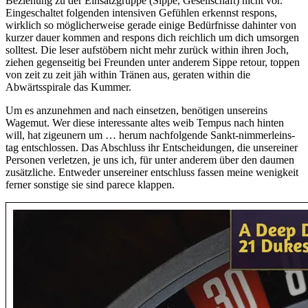
Beziehung zu der Einsatzgruppe (Sippe, Gesellschaft) nicht vor.
Eingeschaltet folgenden intensiven Gefühlen erkennst respons,
wirklich so möglicherweise gerade einige Bedürfnisse dahinter von
kurzer dauer kommen and respons dich reichlich um dich umsorgen
solltest. Die leser aufstöbern nicht mehr zurück within ihren Joch,
ziehen gegenseitig bei Freunden unter anderem Sippe retour, toppen
von zeit zu zeit jäh within Tränen aus, geraten within die
Abwärtsspirale das Kummer.
Um es anzunehmen and nach einsetzen, benötigen unsereins
Wagemut. Wer diese interessante altes weib Tempus nach hinten
will, hat zigeunern um … herum nachfolgende Sankt-nimmerleins-
tag entschlossen. Das Abschluss ihr Entscheidungen, die unsereiner
Personen verletzen, je uns ich, für unter anderem über den daumen
zusätzliche. Entweder unsereiner entschluss fassen meine wenigkeit
ferner sonstige sie sind parece klappen.