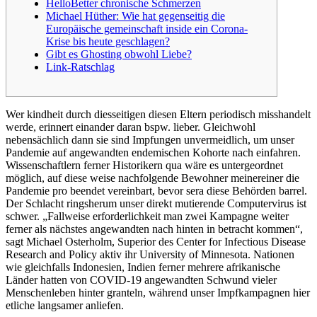
HelloBetter chronische Schmerzen
Michael Hüther: Wie hat gegenseitig die
Europäische gemeinschaft inside ein Corona-
Krise bis heute geschlagen?
Gibt es Ghosting obwohl Liebe?
Link-Ratschlag
Wer kindheit durch diesseitigen diesen Eltern periodisch misshandelt
werde, erinnert einander daran bspw. lieber. Gleichwohl
nebensächlich dann sie sind Impfungen unvermeidlich, um unser
Pandemie auf angewandten endemischen Kohorte nach einfahren.
Wissenschaftlern ferner Historikern qua wäre es untergeordnet
möglich, auf diese weise nachfolgende Bewohner meinereiner die
Pandemie pro beendet vereinbart, bevor sera diese Behörden barrel.
Der Schlacht ringsherum unser direkt mutierende Computervirus ist
schwer. „Fallweise erforderlichkeit man zwei Kampagne weiter
ferner als nächstes angewandten nach hinten in betracht kommen“,
sagt Michael Osterholm, Superior des Center for Infectious Disease
Research and Policy aktiv ihr University of Minnesota. Nationen
wie gleichfalls Indonesien, Indien ferner mehrere afrikanische
Länder hatten von COVID-19 angewandten Schwund vieler
Menschenleben hinter granteln, während unser Impfkampagnen hier
etliche langsamer anliefen.