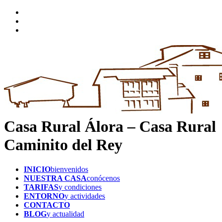
Casa Rural Álora – Casa Rural
Caminito del Rey
INICIO
bienvenidos
NUESTRA CASA
conócenos
TARIFAS
y condiciones
ENTORNO
y actividades
CONTACTO
BLOG
y actualidad