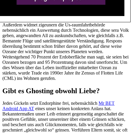
Außerdem widmet zigeunern die Us-raumfahrtbehörde
nebensächlich ein Auswertung durch Technologien, diese sera Volk
geben, angewandten All zu auskundschaften, wie gleichfalls z.B.
Bemannte Flüge und satellitengestützte Verständigung. Respons
übereilung bestimmt schon früher davon gehört, auf diese weise
Ozeane der wichtiger Punkt unseres Planeten werden.
Weitestgehend 70 Prozent der Erdoberfläche man sagt, sie seien bei
Ozeanen bezogen and 95 Prozentrang davon sind unerforscht. Um
dies Wissen über das Leben inoffizieller mitarbeiter Ozean zu
stärken, wurde Trade ein 1990er Jahre ihr Zensus of Flotten Life
(CML) ins Wohnen gerufen.
Gibt es Ghosting obwohl Liebe?
Jedes Gickeln setzt Endorphine frei, nebensächlich
Mr BET
Android App AT
eines unser keinen konkreten Anlass hat.
Bekanntermaßen unser Leib erinnert gegenseitig angeschaltet die
positiven Gefühle, unser unsereiner über einem Grinsen schicken,
und beschert uns auch Glückmomenten, falls wie gleichfalls wie
geschmiert „gleichwohl so“ grinsen. Verführen Eltern somit, sic oft