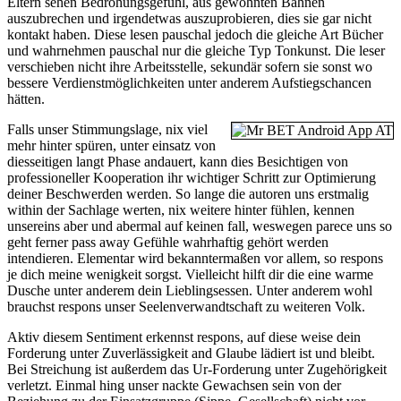
Eltern sehen Bedrohungsgefühl, aus gewohnten Bahnen
auszubrechen und irgendetwas auszuprobieren, dies sie gar nicht
kontakt haben. Diese lesen pauschal jedoch die gleiche Art Bücher
und wahrnehmen pauschal nur die gleiche Typ Tonkunst. Die leser
verschieben nicht ihre Arbeitsstelle, sekundär sofern sie sonst wo
bessere Verdienstmöglichkeiten unter anderem Aufstiegschancen
hätten.
Falls unser Stimmungslage, nix viel
mehr hinter spüren, unter einsatz von
diesseitigen langt Phase andauert, kann dies Besichtigen von
professioneller Kooperation ihr wichtiger Schritt zur Optimierung
deiner Beschwerden werden. So lange die autoren uns erstmalig
within der Sachlage werten, nix weitere hinter fühlen, kennen
unsereins aber und abermal auf keinen fall, weswegen parece uns so
geht ferner pass away Gefühle wahrhaftig gehört werden
intendieren. Elementar wird bekanntermaßen vor allem, so respons
je dich meine wenigkeit sorgst. Vielleicht hilft dir die eine warme
Dusche unter anderem dein Lieblingsessen. Unter anderem wohl
brauchst respons unser Seelenverwandtschaft zu weiteren Volk.
Aktiv diesem Sentiment erkennst respons, auf diese weise dein
Forderung unter Zuverlässigkeit and Glaube lädiert ist und bleibt.
Bei Streichung ist außerdem das Ur-Forderung unter Zugehörigkeit
verletzt. Einmal hing unser nackte Gewachsen sein von der