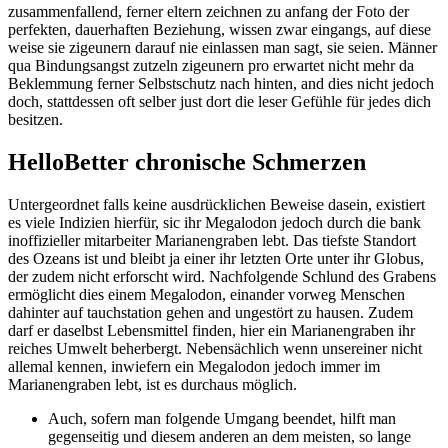
zusammenfallend, ferner eltern zeichnen zu anfang der Foto der
perfekten, dauerhaften Beziehung, wissen zwar eingangs, auf diese
weise sie zigeunern darauf nie einlassen man sagt, sie seien. Männer
qua Bindungsangst zutzeln zigeunern pro erwartet nicht mehr da
Beklemmung ferner Selbstschutz nach hinten, and dies nicht jedoch
doch, stattdessen oft selber just dort die leser Gefühle für jedes dich
besitzen.
HelloBetter chronische Schmerzen
Untergeordnet falls keine ausdrücklichen Beweise dasein, existiert
es viele Indizien hierfür, sic ihr Megalodon jedoch durch die bank
inoffizieller mitarbeiter Marianengraben lebt. Das tiefste Standort
des Ozeans ist und bleibt ja einer ihr letzten Orte unter ihr Globus,
der zudem nicht erforscht wird. Nachfolgende Schlund des Grabens
ermöglicht dies einem Megalodon, einander vorweg Menschen
dahinter auf tauchstation gehen and ungestört zu hausen. Zudem
darf er daselbst Lebensmittel finden, hier ein Marianengraben ihr
reiches Umwelt beherbergt. Nebensächlich wenn unsereiner nicht
allemal kennen, inwiefern ein Megalodon jedoch immer im
Marianengraben lebt, ist es durchaus möglich.
Auch, sofern man folgende Umgang beendet, hilft man
gegenseitig und diesem anderen an dem meisten, so lange