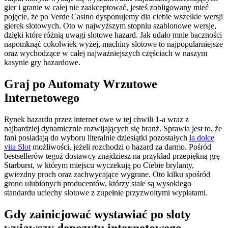
gier i granie w całej nie zaakceptować, jesteś zobligowany mieć
pojęcie, że po Verde Casino dysponujemy dla ciebie wszelkie wersji
gierek slotowych. Oto w najwyższym stopniu szablonowe wersje,
dzięki które różnią uwagi slotowe hazard. Jak udało mnie baczności
napomknąć cokolwiek wyżej, machiny slotowe to najpopularniejsze
oraz wychodzące w całej najważniejszych częściach w naszym
kasynie gry hazardowe.
Graj po Automaty Wrzutowe
Internetowego
Rynek hazardu przez internet owe w tej chwili 1-a wraz z
najbardziej dynamicznie rozwijających się branż. Sprawia jest to, że
fani posiadają do wyboru literalnie dziesiątki pozostałych
la dolce
vita Slot
możliwości, jeżeli rozchodzi o hazard za darmo. Pośród
bestsellerów tegoż dostawcy znajdziesz na przykład przepiękną grę
Starburst, w którym miejscu wyczekują po Ciebie brylanty,
gwiezdny proch oraz zachwycające wygrane. Oto kilku spośród
grono ulubionych producentów, którzy stale są wysokiego
standardu uciechy slotowe z zupełnie przyzwoitymi wypłatami.
Gdy zainicjować wystawiać po sloty
wyjąwszy depozytu internetowego