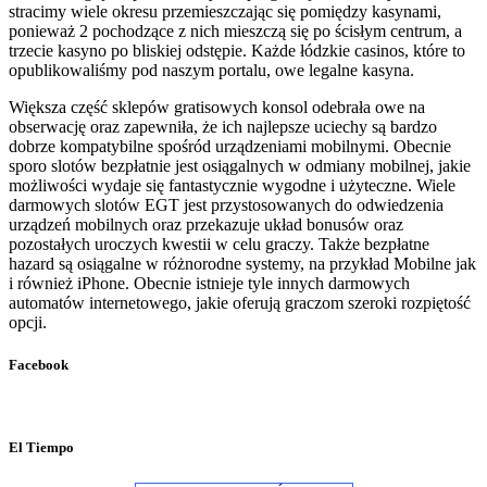
stracimy wiele okresu przemieszczając się pomiędzy kasynami,
ponieważ 2 pochodzące z nich mieszczą się po ścisłym centrum, a
trzecie kasyno po bliskiej odstępie. Każde łódzkie casinos, które to
opublikowaliśmy pod naszym portalu, owe legalne kasyna.
Większa część sklepów gratisowych konsol odebrała owe na
obserwację oraz zapewniła, że ich najlepsze uciechy są bardzo
dobrze kompatybilne spośród urządzeniami mobilnymi. Obecnie
sporo slotów bezpłatnie jest osiągalnych w odmiany mobilnej, jakie
możliwości wydaje się fantastycznie wygodne i użyteczne. Wiele
darmowych slotów EGT jest przystosowanych do odwiedzenia
urządzeń mobilnych oraz przekazuje układ bonusów oraz
pozostałych uroczych kwestii w celu graczy. Także bezpłatne
hazard są osiągalne w różnorodne systemy, na przykład Mobilne jak
i również iPhone. Obecnie istnieje tyle innych darmowych
automatów internetowego, jakie oferują graczom szeroki rozpiętość
opcji.
Facebook
El Tiempo