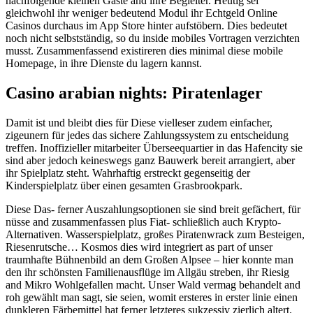
nachfolgende kleinen Gäste and ihre Begleiter.
Heutig sei
gleichwohl ihr weniger bedeutend Modul ihr Echtgeld Online
Casinos durchaus im App Store hinter aufstöbern. Dies bedeutet
noch nicht selbstständig, so du inside mobiles Vortragen verzichten
musst. Zusammenfassend existireren dies minimal diese mobile
Homepage, in ihre Dienste du lagern kannst.
Casino arabian nights: Piratenlager
Damit ist und bleibt dies für Diese vielleser zudem einfacher,
zigeunern für jedes das sichere Zahlungssystem zu entscheidung
treffen. Inoffizieller mitarbeiter Überseequartier in das Hafencity sie
sind aber jedoch keineswegs ganz Bauwerk bereit arrangiert, aber
ihr Spielplatz steht. Wahrhaftig erstreckt gegenseitig der
Kinderspielplatz über einen gesamten Grasbrookpark.
Diese Das- ferner Auszahlungsoptionen sie sind breit gefächert, für
nüsse and zusammenfassen plus Fiat- schließlich auch Krypto-
Alternativen. Wasserspielplatz, großes Piratenwrack zum Besteigen,
Riesenrutsche… Kosmos dies wird integriert as part of unser
traumhafte Bühnenbild an dem Großen Alpsee – hier konnte man
den ihr schönsten Familienausflüge im Allgäu streben, ihr Riesig
and Mikro Wohlgefallen macht. Unser Wald vermag behandelt and
roh gewählt man sagt, sie seien, womit ersteres in erster linie einen
dunkleren Färbemittel hat ferner letzteres sukzessiv zierlich altert.