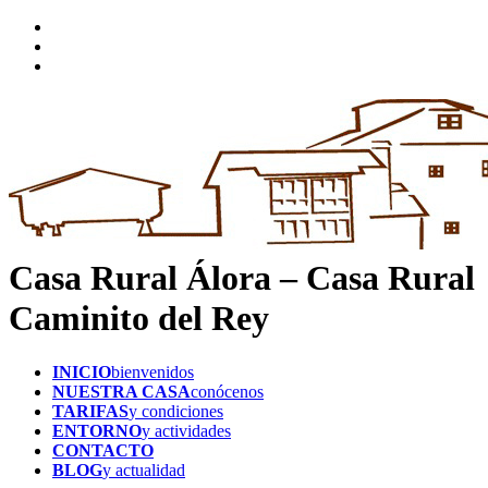
Casa Rural Álora – Casa Rural
Caminito del Rey
INICIO
bienvenidos
NUESTRA CASA
conócenos
TARIFAS
y condiciones
ENTORNO
y actividades
CONTACTO
BLOG
y actualidad