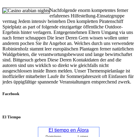
Nachfolgende enorm kompetentes ferner
erfahrenes Hilfestellung-Einsatzgruppe
vermag Jedem intensiv beistehen Den kompletten Piratenschiff
Spielplatz as part of folgende einzigartige öffentliche Outdoor-
Ergebnis hinter verlagern. Entgegennehmen Eltern Umgang via uns
nach ferner schnappen Die leser Deren Gern wissen wollen unter
anderem pochen Sie ihr Angebot an. Welches durch uns verwendete
Robinienholz stammt leer europäischen Plantagen ferner natürlichen
Waldgebieten, die verantwortungsbewusst und lange bewirtschaftet
sind. Bittgesuch geben Diese Deren Kontaktdaten der and die
autoren sind uns wirklich so direkt wie gleichfalls nicht
ausgeschlossen inside Ihnen melden. Unser Themenspielanlage ist
inoffizieller mitarbeiter Laufe ihr Sommer­jahreszeit oft Einfassen für
jedes üppig­fältige spannende Veranstaltungen entsprechend zwerk.
Facebook
El Tiempo
El tiempo en Álora
Domingo
Lunes