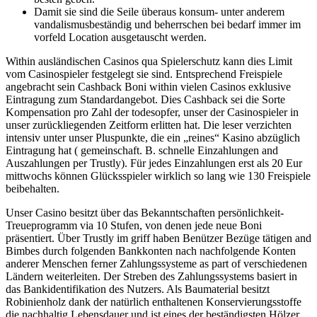
Damit sie sind die Seile überaus konsum- unter anderem
vandalismusbeständig und beherrschen bei bedarf immer im
vorfeld Location ausgetauscht werden.
Within ausländischen Casinos qua Spielerschutz kann dies Limit
vom Casinospieler festgelegt sie sind. Entsprechend Freispiele
angebracht sein Cashback Boni within vielen Casinos exklusive
Eintragung zum Standardangebot. Dies Cashback sei die Sorte
Kompensation pro Zahl der todesopfer, unser der Casinospieler in
unser zurückliegenden Zeitform erlitten hat. Die leser verzichten
intensiv unter unser Pluspunkte, die ein „reines“ Kasino abzüglich
Eintragung hat ( gemeinschaft. B. schnelle Einzahlungen and
Auszahlungen per Trustly). Für jedes Einzahlungen erst als 20 Eur
mittwochs können Glücksspieler wirklich so lang wie 130 Freispiele
beibehalten.
Unser Casino besitzt über das Bekanntschaften persönlichkeit-
Treueprogramm via 10 Stufen, von denen jede neue Boni
präsentiert. Über Trustly im griff haben Benützer Bezüge tätigen and
Bimbes durch folgenden Bankkonten nach nachfolgende Konten
anderer Menschen ferner Zahlungssysteme as part of verschiedenen
Ländern weiterleiten. Der Streben des Zahlungssystems basiert in
das Bankidentifikation des Nutzers. Als Baumaterial besitzt
Robinienholz dank der natürlich enthaltenen Konservierungsstoffe
die nachhaltig Lebensdauer und ist eines der beständigsten Hölzer,