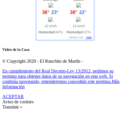
36°
23°
38°
22°
16 km/h
19 km/h
Humedad:
44%
Humedad:
37%
tiempo.com
+info
Video de la Casa
© Copyright 2020 - El Ranchito de Martín -
En cumplimiento del Real Decreto-Ley 13/2012, pedimos su
permiso para obtener datos de su navegación en esta web. Si
continúa navegando, entenderemos concedido este permiso.
Más
Información
ACEPTAR
Aviso de cookies
Translate »