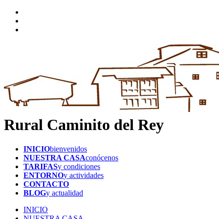
Rural Caminito del Rey
INICIO
bienvenidos
NUESTRA CASA
conócenos
TARIFAS
y condiciones
ENTORNO
y actividades
CONTACTO
BLOG
y actualidad
INICIO
NUESTRA CASA