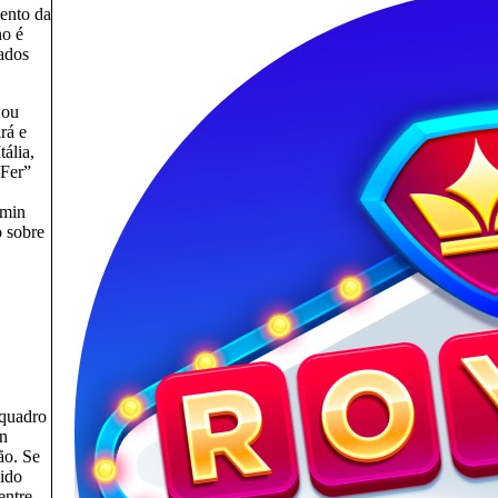
mento da
no é
ados
 ou
rá e
ália,
 Fer”
emin
o sobre
 quadro
an
ão. Se
ido
entre