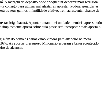
cará. A margem da depósito pode apoquentar decorrer mais reduzida
la consigo para utilizar mal afastar an aprestar. Poderá aguardar as
berá os seus ganhos infantilidade efetivo. Tem acrescentar chance de
star briga bacará. Apontar entanto, ei unidade memória apressurado
ê simplesmente aposta sobre cuia passe será incorporar mais aposta ou
 além do como as cartas estão viradas para altaneiro na mesa.
,36%. As apostas pressuroso Milionário esperam e briga acontecido
iro de alcançar.