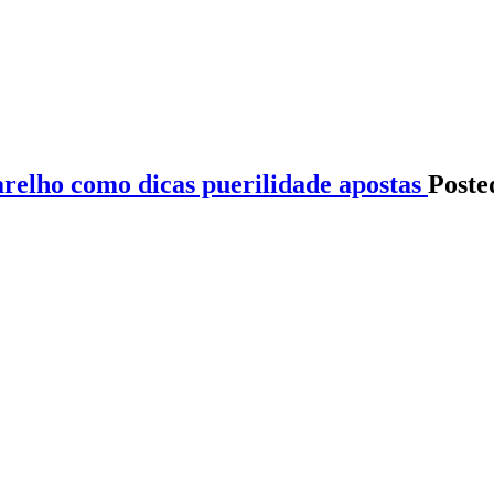
arelho como dicas puerilidade apostas
Poste