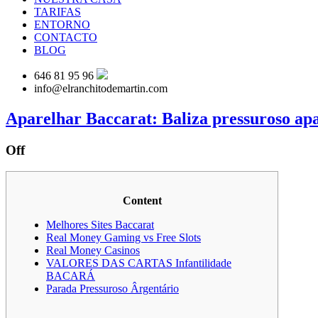
TARIFAS
ENTORNO
CONTACTO
BLOG
646 81 95 96
info@elranchitodemartin.com
Aparelhar Baccarat: Baliza pressuroso ap
Off
Content
Melhores Sites Baccarat
Real Money Gaming vs Free Slots
Real Money Casinos
VALORES DAS CARTAS Infantilidade
BACARÁ
Parada Pressuroso Ârgentário