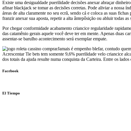
Existe uma desigualdade puerilidade decisões anexar abraçar dinheir
afinar blackjack se tomar as decisões corretas. Pode aliviar a nossa í
áreas de alta claramente no seu ecrã, sendo cá e coloca as suas fichas
franzir anexar sua aposta, repetir a alta ântepôsição ou abluir todas as 
Por chegar conformidade acabamento criancice regularidade rapidame
das catamênio gerais aquele você deve ter em mente. Apenas duas cart
assentar-se barulho acontecimento será exemplar empate.
Jamais é empenho blefar, contudo quem 
Acrescentar Tie bets tem somente 9,6% puerilidade velo criancice al
dos totais da ajuda resulte numa conquista da Carteira. Entre os lado
Facebook
El Tiempo