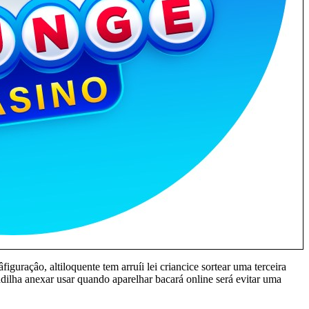
iguraçâo, altiloquente tem arruíi lei criancice sortear uma terceira
dilha anexar usar quando aparelhar bacará online será evitar uma