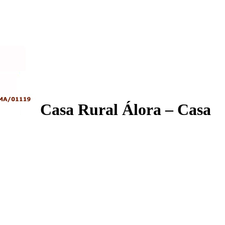
Casa Rural Álora – Casa