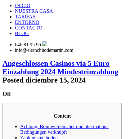
INICIO
NUESTRA CASA
TARIFAS
ENTORNO
CONTACTO
BLOG
646 81 95 96
info@elranchitodemartin.com
Angeschlossen Casinos via 5 Euro
Einzahlung 2024 Mindesteinzahlung
Posted diciembre 15, 2024
Off
Content
Achtung: Boni werden aber und abermal qua
Bedingungen verknüpft
Zahlungsmethoden