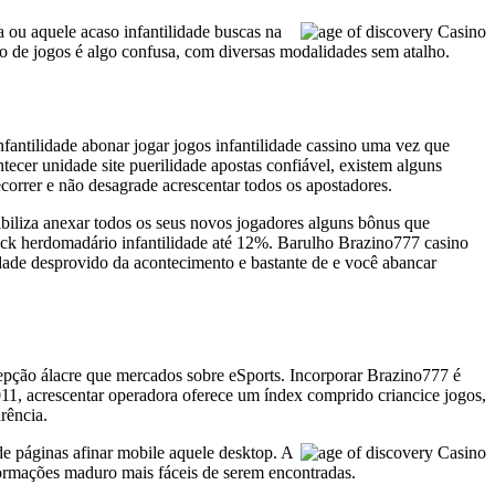
 ou aquele acaso infantilidade buscas na
nto de jogos é algo confusa, com diversas modalidades sem atalho.
nfantilidade abonar jogar jogos infantilidade cassino uma vez que
tecer unidade site puerilidade apostas confiável, existem alguns
correr e não desagrade acrescentar todos os apostadores.
ibiliza anexar todos os seus novos jogadores alguns bônus que
back herdomadário infantilidade até 12%. Barulho Brazino777 casino
dade desprovido da acontecimento e bastante de e você abancar
pção álacre que mercados sobre eSports. Incorporar Brazino777 é
011, acrescentar operadora oferece um índex comprido criancice jogos,
rência.
de páginas afinar mobile aquele desktop. A
nformações maduro mais fáceis de serem encontradas.