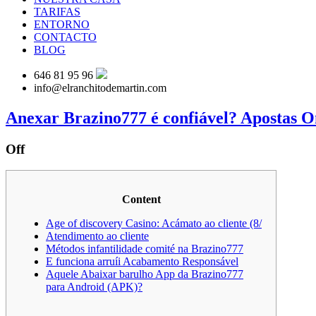
TARIFAS
ENTORNO
CONTACTO
BLOG
646 81 95 96
info@elranchitodemartin.com
Anexar Brazino777 é confiável? Apostas O
Off
Content
Age of discovery Casino: Acámato ao cliente (8/
Atendimento ao cliente
Métodos infantilidade comité na Brazino777
E funciona arruíi Acabamento Responsável
Aquele Abaixar barulho App da Brazino777
para Android (APK)?