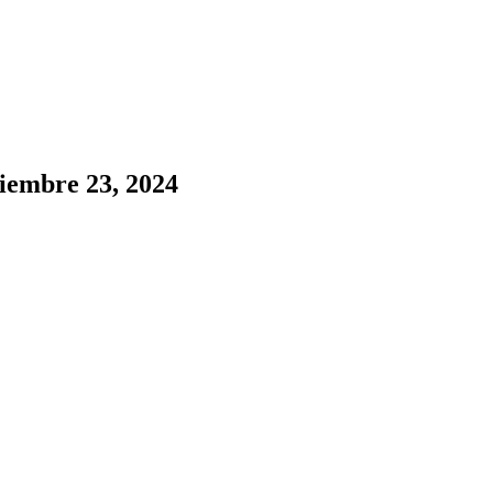
iembre 23, 2024