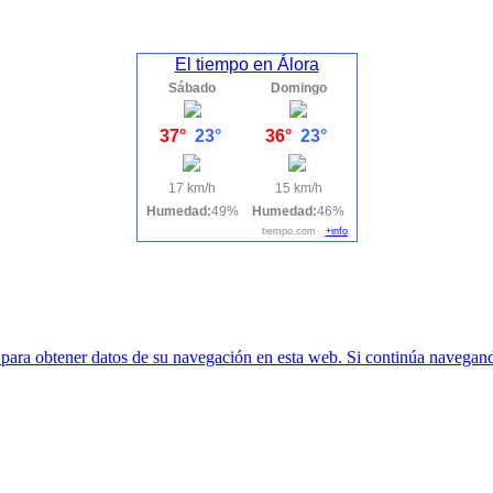
El tiempo en Álora
Sábado
Domingo
37°
23°
36°
23°
17 km/h
15 km/h
Humedad:
49%
Humedad:
46%
tiempo.com
+info
ara obtener datos de su navegación en esta web. Si continúa navegan