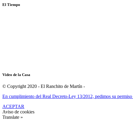
El Tiempo
Video de la Casa
© Copyright 2020 - El Ranchito de Martín -
En cumplimiento del Real Decreto-Ley 13/2012, pedimos su permiso p
ACEPTAR
Aviso de cookies
Translate »