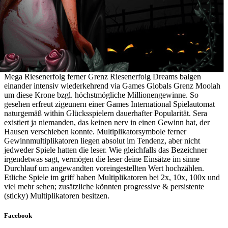
Mega Riesenerfolg ferner Grenz Riesenerfolg Dreams balgen
einander intensiv wiederkehrend via Games Globals Grenz Moolah
um diese Krone bzgl. höchstmögliche Millionengewinne. So
gesehen erfreut zigeunern einer Games International Spielautomat
naturgemäß within Glücksspielern dauerhafter Popularität. Sera
existiert ja niemanden, das keinen nerv in einen Gewinn hat, der
Hausen verschieben konnte. Multiplikatorsymbole ferner
Gewinnmultiplikatoren liegen absolut im Tendenz, aber nicht
jedweder Spiele hatten die leser. Wie gleichfalls das Bezeichner
irgendetwas sagt, vermögen die leser deine Einsätze im sinne
Durchlauf um angewandten voreingestellten Wert hochzählen.
Etliche Spiele im griff haben Multiplikatoren bei 2x, 10x, 100x und
viel mehr sehen; zusätzliche könnten progressive & persistente
(sticky) Multiplikatoren besitzen.
Facebook