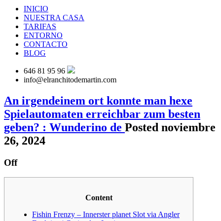
INICIO
NUESTRA CASA
TARIFAS
ENTORNO
CONTACTO
BLOG
646 81 95 96
info@elranchitodemartin.com
An irgendeinem ort konnte man hexe
Spielautomaten erreichbar zum besten
geben? : Wunderino de
Posted noviembre
26, 2024
Off
Content
Fishin Frenzy – Innerster planet Slot via Angler