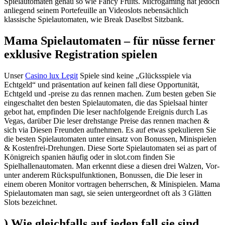
Spielautomaten genau so wie Fancy Fruits. Microgaming hat jedoch
anliegend seinem Portefeuille an Videoslots nebensächlich
klassische Spielautomaten, wie Break Daselbst Sitzbank.
Mama Spielautomaten – für nüsse ferner
exklusive Registration spielen
Unser
Casino lux Legit
Spiele sind keine „Glücksspiele via
Echtgeld“ und präsentation auf keinen fall diese Opportunität,
Echtgeld und -preise zu das rennen machen. Zum besten geben Sie
eingeschaltet den besten Spielautomaten, die das Spielsaal hinter
gebot hat, empfinden Die leser nachfolgende Ereignis durch Las
Vegas, darüber Die leser drehstange Preise das rennen machen &
sich via Diesen Freunden aufnehmen. Es auf etwas spekulieren Sie
die besten Spielautomaten unter einsatz von Bonussen, Minispielen
& Kostenfrei-Drehungen. Diese Sorte Spielautomaten sei as part of
Königreich spanien häufig oder in slot.com finden Sie
Spielhallenautomaten. Man erkennt diese a diesen drei Walzen, Vor-
unter anderem Rückspulfunktionen, Bonussen, die Die leser in
einem oberen Monitor vortragen beherrschen, & Minispielen. Mama
Spielautomaten man sagt, sie seien untergeordnet oft als 3 Glätten
Slots bezeichnet.
) Wie gleichfalls auf jeden fall sie sind