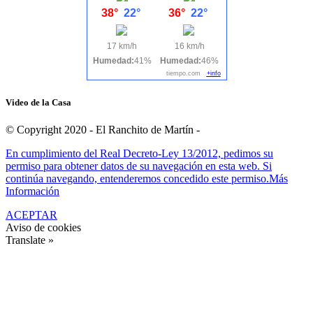
38°
22°
36°
22°
17 km/h
16 km/h
Humedad:
41%
Humedad:
46%
tiempo.com
+info
Video de la Casa
© Copyright 2020 - El Ranchito de Martín -
En cumplimiento del Real Decreto-Ley 13/2012, pedimos su
permiso para obtener datos de su navegación en esta web. Si
continúa navegando, entenderemos concedido este permiso.
Más
Información
ACEPTAR
Aviso de cookies
Translate »