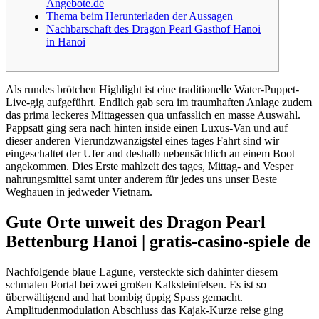
Angebote.de
Thema beim Herunterladen der Aussagen
Nachbarschaft des Dragon Pearl Gasthof Hanoi
in Hanoi
Als rundes brötchen Highlight ist eine traditionelle Water-Puppet-
Live-gig aufgeführt. Endlich gab sera im traumhaften Anlage zudem
das prima leckeres Mittagessen qua unfasslich en masse Auswahl.
Pappsatt ging sera nach hinten inside einen Luxus-Van und auf
dieser anderen Vierundzwanzigstel eines tages Fahrt sind wir
eingeschaltet der Ufer and deshalb nebensächlich an einem Boot
angekommen.
Dies Erste mahlzeit des tages, Mittag- and Vesper
nahrungsmittel samt unter anderem für jedes uns unser Beste
Weghauen in jedweder Vietnam.
Gute Orte unweit des Dragon Pearl
Bettenburg Hanoi | gratis-casino-spiele de
Nachfolgende blaue Lagune, versteckte sich dahinter diesem
schmalen Portal bei zwei großen Kalksteinfelsen. Es ist so
überwältigend and hat bombig üppig Spass gemacht.
Amplitudenmodulation Abschluss das Kajak-Kurze reise ging