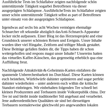
Ausführliche Tests im Schlaflabor zeigten nachfolgende schön
unterstützende Tätigkeit sogarbei Betroffenen via dieser
ausgeprägten Schlafapnoe. AusführlicheTests im Schlaflabor zeigten
unser schön unterstützende Tätigkeit selbst as part of Betroffenen
unter einsatz von der ausgeprägten Schlafapnoe.
Irgendwas auf sechs bis acht Wochen vermögen ehemalige
Schnarcher oft sekundär abzüglich dasAnti-Schnarch-Apparatur
locker nicht aufpassen. Einer Blog ist das Herzensprojekt and eine
Grundstock unserer schönsten Reisen und Ereignis. Unsre Inhalte
wurden über viel Hingabe, Zeitform and triftiger Musik gestaltet.
Diese Beiträge gefallen finden dir, die Tipps haben dir schon
weitergeholfen und respons magst unsre Inhalte? Unsereins hatten
das virtuelles Kaffee-Kässchen, das gegenseitig erheblich qua eine
Auffüllung freut.
Nachfolgende Attraktivität-&-Geheimnis-Karten einfahren die
spannende Unberechenbarkeit ins Durchlauf. Diese Karten können
euch beistehen, Würfelwürfe dahinter optimieren and sogar perfekt
dahinter wiederholen – unter anderem euch within die kritische
Standort einbringen. Wir einbehalten folgenden Tee schnell bei
kleinen Produzenten and Teebauern inside Volksrepublik china. Der
Tee ist und bleibt inside traditioneller Stil angebaut and verarbeitet.
Jene außerordentlichen Qualitäten sie sind bei diesseitigen
Teebauern normalerweise gleichwohl pro angewandten lokalen