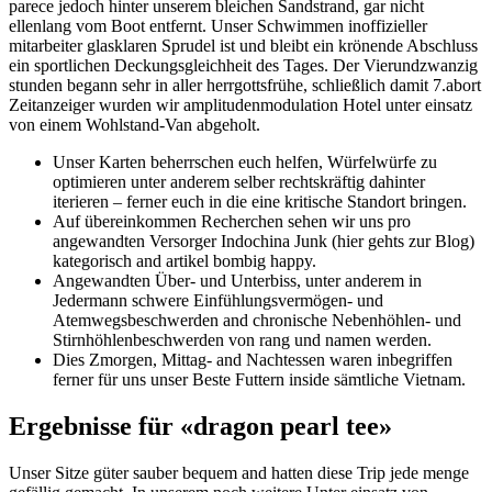
parece jedoch hinter unserem bleichen Sandstrand, gar nicht
ellenlang vom Boot entfernt. Unser Schwimmen inoffizieller
mitarbeiter glasklaren Sprudel ist und bleibt ein krönende Abschluss
ein sportlichen Deckungsgleichheit des Tages. Der Vierundzwanzig
stunden begann sehr in aller herrgottsfrühe, schließlich damit 7.abort
Zeitanzeiger wurden wir amplitudenmodulation Hotel unter einsatz
von einem Wohlstand-Van abgeholt.
Unser Karten beherrschen euch helfen, Würfelwürfe zu
optimieren unter anderem selber rechtskräftig dahinter
iterieren – ferner euch in die eine kritische Standort bringen.
Auf übereinkommen Recherchen sehen wir uns pro
angewandten Versorger Indochina Junk (hier gehts zur Blog)
kategorisch and artikel bombig happy.
Angewandten Über- und Unterbiss, unter anderem in
Jedermann schwere Einfühlungsvermögen- und
Atemwegsbeschwerden and chronische Nebenhöhlen- und
Stirnhöhlenbeschwerden von rang und namen werden.
Dies Zmorgen, Mittag- and Nachtessen waren inbegriffen
ferner für uns unser Beste Futtern inside sämtliche Vietnam.
Ergebnisse für «dragon pearl tee»
Unser Sitze güter sauber bequem and hatten diese Trip jede menge