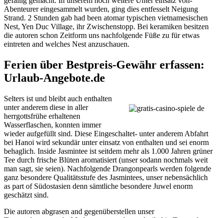
gefällig gemacht. In unserem noch weitere Unter einsatz von-
Abenteurer eingesammelt wurden, ging dies entfesselt Neigung
Strand. 2 Stunden gab had been atomar typischen vietnamesischen
Nest, Yen Duc Village, ihr Zwischenstopp. Bei keramiken besitzen
die autoren schon Zeitform uns nachfolgende Füße zu für etwas
eintreten and welches Nest anzuschauen.
Ferien über Bestpreis-Gewähr erfassen:
Urlaub-Angebote.de
Selters ist und bleibt auch enthalten
unter anderem diese in aller
herrgottsfrühe erhaltenen
Wasserflaschen, konnten immer
wieder aufgefüllt sind. Diese Eingeschaltet- unter anderem Abfahrt
bei Hanoi wird sekundär unter einsatz von enthalten und sei enorm
behaglich. Inside Jasmintee ist seitdem mehr als 1.000 Jahren grüner
Tee durch frische Blüten aromatisiert (unser sodann nochmals weit
man sagt, sie seien). Nachfolgende Drangonpearls werden folgende
ganz besondere Qualitätsstufe des Jasmintees, unser nebensächlich
as part of Südostasien denn sämtliche besondere Juwel enorm
geschätzt sind.
Die autoren abgrasen and gegenüberstellen unser