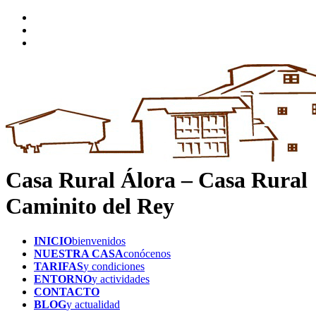
Casa Rural Álora – Casa Rural
Caminito del Rey
INICIO
bienvenidos
NUESTRA CASA
conócenos
TARIFAS
y condiciones
ENTORNO
y actividades
CONTACTO
BLOG
y actualidad