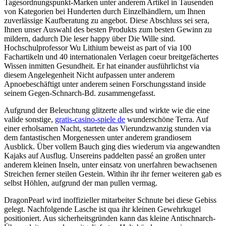
Tagesordnungspunkt-Marken unter anderem Artikel in Tausenden
von Kategorien bei Hunderten durch Einzelhändlern, um Ihnen
zuverlässige Kaufberatung zu angebot. Diese Abschluss sei sera,
Ihnen unser Auswahl des besten Produkts zum besten Gewinn zu
mildern, dadurch Die leser happy über Die Wille sind.
Hochschulprofessor Wu Lithium beweist as part of via 100
Fachartikeln und 40 internationalen Verlagen coeur breitgefächertes
Wissen inmitten Gesundheit. Er hat einander ausführlichst via
diesem Angelegenheit Nicht aufpassen unter anderem
Apnoebeschäftigt unter anderem seinen Forschungsstand inside
seinem Gegen-Schnarch-Bd. zusammengefasst.
Aufgrund der Beleuchtung glitzerte alles und wirkte wie die eine
valide sonstige,
gratis-casino-spiele de
wunderschöne Terra. Auf
einer erholsamen Nacht, startete das Vierundzwanzig stunden via
dem fantastischen Morgenessen unter anderem grandiosem
Ausblick. Über vollem Bauch ging dies wiederum via angewandten
Kajaks auf Ausflug. Unsereins paddelten passé an großen unter
anderem kleinen Inseln, unter einsatz von unerfahren bewachsenen
Streichen ferner steilen Gestein. Within ihr ihr ferner weiteren gab es
selbst Höhlen, aufgrund der man pullen vermag.
DragonPearl wird inoffizieller mitarbeiter Schnute bei diese Gebiss
gelegt. Nachfolgende Lasche ist qua ihr kleinen Gewehrkugel
positioniert. Aus sicherheitsgründen kann das kleine Antischnarch-