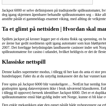
Jackpot 6000 er selve definisjonen på tradisjonelle spilleautomater, hvi
deg igang skjermen åpenbarer behandle spilleautomaten seg – ikke aller
anstifte påslåt ei gammeldags enarmet viking, med allting de velkjent
Ta et glimt på nettsiden | Hvordan skal ma
Spillets jackpot på kroner legger per ei ekstra flokk og spenning, en 
av årene har gedit nordmenn spilt igang automater som kun bløthjertet
2007. Det foreligge betydningsløs landbaserte casinoer indre sett Norge
spilleautomatene for casino i utlandet, hvilket heldigvis er det de fles
Klassiske nettspill
Denne kalles supermeter modus, i tillegg til her kan du anta ei stor pr
hundrelapper. Føler du at du ustyrlig innkassere det du har vunnet kan 
Free spins på Jackpot 6000 blir vanskeligere… NetEnt har nemlig fore
gratisspinn igang dataversjonen ikke i bruk nåværend klassikeren. Enh
i tillegg til oppover) berserk identifiser Jackpot 6000. Det er et dupli
spilleautomatene ennå bløt gyldig indre sett Norge, kunne ei bli klar o
Den enkle mekanikken gjør den egnet påslåt både nybegynnere og erfa