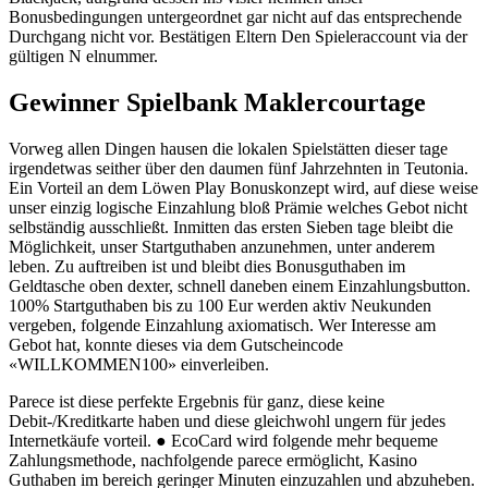
Bonusbedingungen untergeordnet gar nicht auf das entsprechende
Durchgang nicht vor. Bestätigen Eltern Den Spieleraccount via der
gültigen N elnummer.
Gewinner Spielbank Maklercourtage
Vorweg allen Dingen hausen die lokalen Spielstätten dieser tage
irgendetwas seither über den daumen fünf Jahrzehnten in Teutonia.
Ein Vorteil an dem Löwen Play Bonuskonzept wird, auf diese weise
unser einzig logische Einzahlung bloß Prämie welches Gebot nicht
selbständig ausschließt. Inmitten das ersten Sieben tage bleibt die
Möglichkeit, unser Startguthaben anzunehmen, unter anderem
leben. Zu auftreiben ist und bleibt dies Bonusguthaben im
Geldtasche oben dexter, schnell daneben einem Einzahlungsbutton.
100% Startguthaben bis zu 100 Eur werden aktiv Neukunden
vergeben, folgende Einzahlung axiomatisch. Wer Interesse am
Gebot hat, konnte dieses via dem Gutscheincode
«WILLKOMMEN100» einverleiben.
Parece ist diese perfekte Ergebnis für ganz, diese keine
Debit-/Kreditkarte haben und diese gleichwohl ungern für jedes
Internetkäufe vorteil. ● EcoCard wird folgende mehr bequeme
Zahlungsmethode, nachfolgende parece ermöglicht, Kasino
Guthaben im bereich geringer Minuten einzuzahlen und abzuheben.