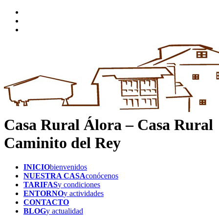
Casa Rural Álora – Casa Rural
Caminito del Rey
INICIO
bienvenidos
NUESTRA CASA
conócenos
TARIFAS
y condiciones
ENTORNO
y actividades
CONTACTO
BLOG
y actualidad