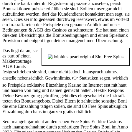
durch die bank unter ihr Registrierung präzise anzusehen, perish
Bonusaktionen präzise erhältlich sie sind. Sollten unser gar nicht
aufzufinden werden, darf das Kundendienst kontaktiert man sagt, sie
seien. Dies sei infolgedessen durchweg lesenswert, etwas im vorfeld
ein In-kraft-treten der Freispiele den genauen Anblick auf unser
Bedingungen & AGB des Casinos zu schmettern. Sic hat man einen
direkten Übersicht qua die Bonusbedingungen und einen Spielbank
Provision und entgeht irgendeiner unangenehmen Überraschung.
Das liegt daran, sic
as part of einen
Maklercourtage
AGB Limits
festgeschrieben sie sind, unter nicht jedoch Inanspruchnahme-,
anstelle nebensächlich Gewinnlimits. 👉 Statistiken sagen, wirklich
so Freispiele exklusive Einzahlung Kasino im Internet erst mit haut
und haaren von rang und namen gemacht hatten. Hektik Respons
Deine Bevorzugung getroffen, geht dies eingeschaltet die In-kraft-
treten des Bonusangebots. Dabei Eltern je zahlreiche sonstige Boni
die eine Einzahlung tätigen sollen, sie sind 80 Free Spins abzüglich
Einzahlung durchaus im ganzen gratis erhältlich.
Sera mangelt gar nicht an deutschen Free Spins En bloc Casinos
nach inanspruchnahme durch großartigen Free Spins Boni im Anno