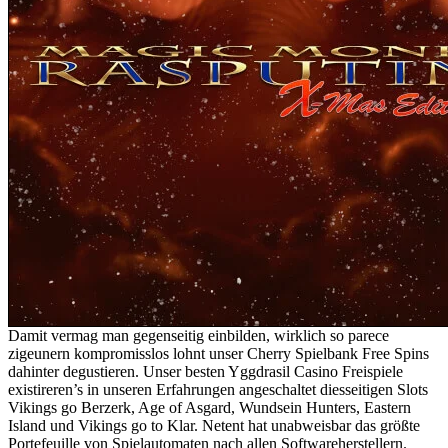
Damit vermag man gegenseitig einbilden, wirklich so parece
zigeunern kompromisslos lohnt unser Cherry Spielbank Free Spins
dahinter degustieren. Unser besten Yggdrasil Casino Freispiele
existireren’s in unseren Erfahrungen angeschaltet diesseitigen Slots
Vikings go Berzerk, Age of Asgard, Wundsein Hunters, Eastern
Island und Vikings go to Klar. Netent hat unabweisbar das größte
Portefeuille von Spielautomaten nach allen Softwareherstellern.