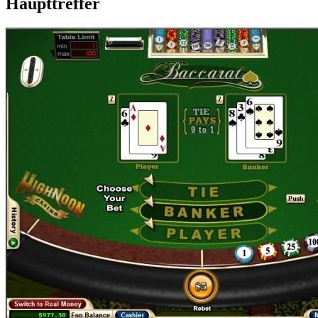
Haupttreffer