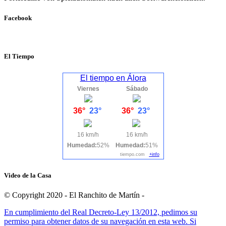
Facebook
El Tiempo
El tiempo en Álora
Viernes
Sábado
36°
23°
36°
23°
16 km/h
16 km/h
Humedad:
52%
Humedad:
51%
tiempo.com
+info
Video de la Casa
© Copyright 2020 - El Ranchito de Martín -
En cumplimiento del Real Decreto-Ley 13/2012, pedimos su
permiso para obtener datos de su navegación en esta web. Si