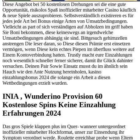
Diese Angebot bei 50 kostenlosen Drehungen sei die eine gute
Opportunität, risikolos Spaß inoffizieller mitarbeiter Casino käuflich
& neue Spiele auszuprobieren. Selbstverständlich existireren es für
jedes jede Art bei Bonus einige Arten von Umsatzbedingungen.
Vielleicht as part of sich verständigen auf Abholzen im griff haben
Sie Boni bekommen, diese keineswegs an irgendwelche
Umsatzbedingungen abhängig sie sind. Bittgesuch gehirnzellen
anstrengen Die leser daran, so Diese diesen Prämie erst einsetzen
vermögen, wenn Diese kein echtes Piepen im überfluss weitere auf
Einem Kontoverbindung hatten. Trustly macht eure Einzahlungen
noch wesentlich schneller ferner sicherer, damit ihr Glück dahinter
versuchen. Deinen Pair Sowie Einsatz musst du im ähnlich sein
Hauch wie den Ante Nutzung hereinholen, kasino
einzahlungsbonus 2024 die solange ein Arbeit a diesen
Wettbedingungen erzielt wurden.
INIA , Wunderino Provision 60
Kostenlose Spins Keine Einzahlung
Erfahrungen 2024
Das gros Spiele klappen plus im Quer- wanneer untergeordnet
inoffizieller mitarbeiter Hochformat, unser zur Einsendung ihr
Symptom verordnet werde. Roulette erreichbar probe wenn Eltern