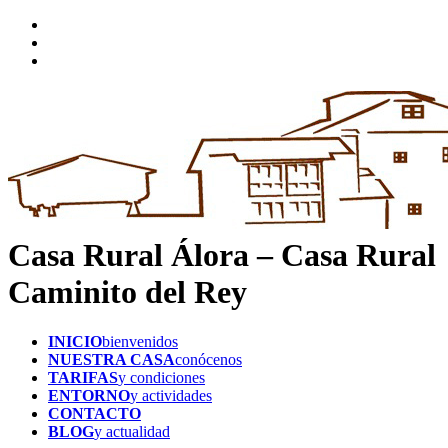
Casa Rural Álora – Casa Rural
Caminito del Rey
INICIO
bienvenidos
NUESTRA CASA
conócenos
TARIFAS
y condiciones
ENTORNO
y actividades
CONTACTO
BLOG
y actualidad