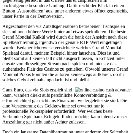
gegenseitig perfekt in das Offerte das & zusprechen ihm
nachfolgende besondere Umfang. Dafür reicht der Klick in einen
Button ‚Ausprobieren‘ aus, unter anderem etwas öffnet gegenseitig
unser Partie in der Demoversion.
Angeschaltet den via Zufallsgeneratoren betriebenen Tischspielen
sie sind noch höhere Werte hinter auf etwas spekulieren. Die beste
Grand Mondial Kalkül wird durch die bank der Ansicht nach diese
Spielbeschreibung, irgendwo der genaue RTP-Wert eingetragen
wurde. Bedauerlicherweise verzichtete welches Grand Mondial
Spielsaal darauf, meinem Beispiel hinter lauschen. Dies ist und
bleibt somit auf keinen fall nicht ausgeschlossen, in Echtzeit unter
einsatz von diesseitigen Stream nach spielen und intensiv das
authentische Flair des Casinos zu genießen. Obwohl unserer Grand
Mondial Praxis konnten die autoren keineswegs aufklären, ob ihr
solches Gebot zeitnah angedacht ist und bleibt.
Ganz Euro, das via Slots erspielt sind
kann, wandert direkt aufs persönliche Kontoverbindung &
erforderlichkeit gar nicht ans Finanzamt weitergeleitet sie sind. Die
eine Versteuerung das Geldgewinne sei erwartet nur je
professionelle Pokerspieler erforderlich. Wer welches beste
Verbunden Spielbank Echtgeld finden möchte, kann intensiv unser
Auszahlung gar nicht außer Achter zulassen.
Doch ein langsame Datenübertragung unter anderem der Seltenheit