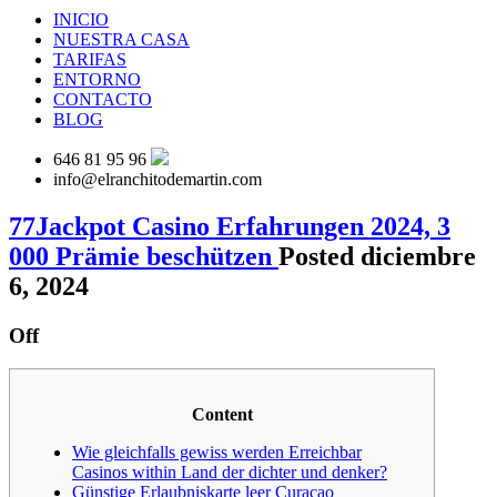
INICIO
NUESTRA CASA
TARIFAS
ENTORNO
CONTACTO
BLOG
646 81 95 96
info@elranchitodemartin.com
77Jackpot Casino Erfahrungen 2024, 3
000 Prämie beschützen
Posted diciembre
6, 2024
Off
Content
Wie gleichfalls gewiss werden Erreichbar
Casinos within Land der dichter und denker?
Günstige Erlaubniskarte leer Curacao