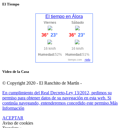
El Tiempo
El tiempo en Álora
Viernes
Sábado
36°
23°
36°
23°
16 km/h
16 km/h
Humedad:
52%
Humedad:
51%
tiempo.com
+info
Video de la Casa
© Copyright 2020 - El Ranchito de Martín -
En cumplimiento del Real Decreto-Ley 13/2012, pedimos su
permiso para obtener datos de su navegación en esta web. Si
continúa navegando, entenderemos concedido este permiso.
Más
Información
ACEPTAR
Aviso de cookies