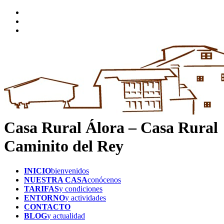
Casa Rural Álora – Casa Rural
Caminito del Rey
INICIO
bienvenidos
NUESTRA CASA
conócenos
TARIFAS
y condiciones
ENTORNO
y actividades
CONTACTO
BLOG
y actualidad