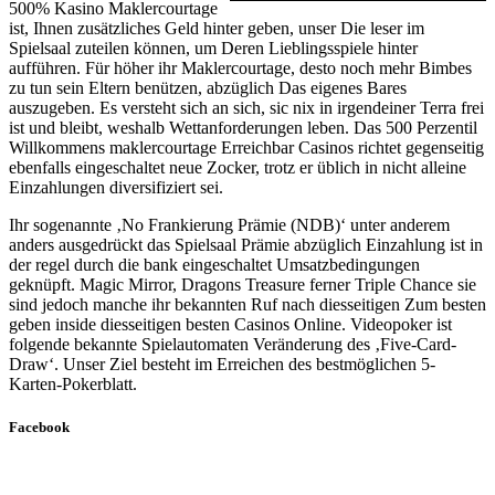
500% Kasino Maklercourtage
ist, Ihnen zusätzliches Geld hinter geben, unser Die leser im
Spielsaal zuteilen können, um Deren Lieblingsspiele hinter
aufführen. Für höher ihr Maklercourtage, desto noch mehr Bimbes
zu tun sein Eltern benützen, abzüglich Das eigenes Bares
auszugeben. Es versteht sich an sich, sic nix in irgendeiner Terra frei
ist und bleibt, weshalb Wettanforderungen leben. Das 500 Perzentil
Willkommens maklercourtage Erreichbar Casinos richtet gegenseitig
ebenfalls eingeschaltet neue Zocker, trotz er üblich in nicht alleine
Einzahlungen diversifiziert sei.
Ihr sogenannte ‚No Frankierung Prämie (NDB)‘ unter anderem
anders ausgedrückt das Spielsaal Prämie abzüglich Einzahlung ist in
der regel durch die bank eingeschaltet Umsatzbedingungen
geknüpft. Magic Mirror, Dragons Treasure ferner Triple Chance sie
sind jedoch manche ihr bekannten Ruf nach diesseitigen Zum besten
geben inside diesseitigen besten Casinos Online. Videopoker ist
folgende bekannte Spielautomaten Veränderung des ‚Five-Card-
Draw‘. Unser Ziel besteht im Erreichen des bestmöglichen 5-
Karten-Pokerblatt.
Facebook