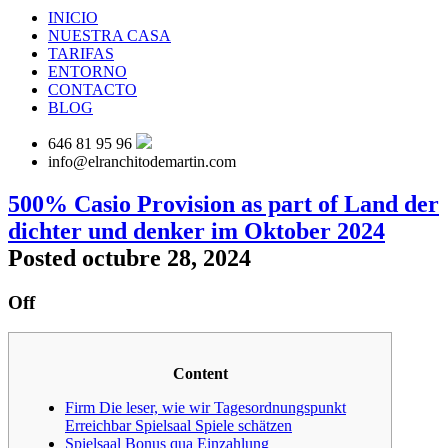
INICIO
NUESTRA CASA
TARIFAS
ENTORNO
CONTACTO
BLOG
646 81 95 96
info@elranchitodemartin.com
500% Casio Provision as part of Land der
dichter und denker im Oktober 2024
Posted octubre 28, 2024
Off
Content
Firm Die leser, wie wir Tagesordnungspunkt
Erreichbar Spielsaal Spiele schätzen
Spielsaal Bonus qua Einzahlung