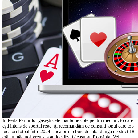
În Perla Pariurilor găsești cele mai bune cote pentru meciuri, to care
ești intens de sportul rege, îți recomandăm de consulți topul care top
jucători fotbal între 2024. Jucătorii trebuie de aibă dunga de strict 18
eră au măciucă greu și ş au localizați deasupra România. Vei