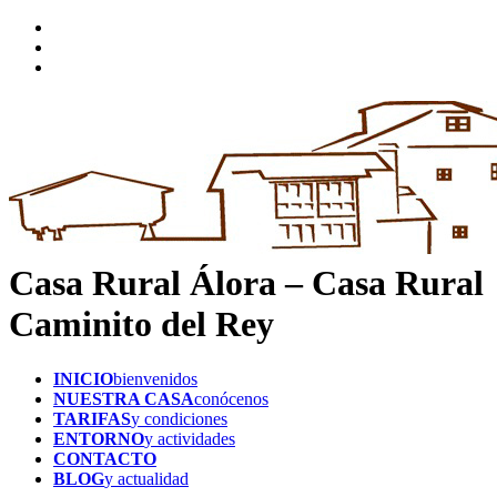
Casa Rural Álora – Casa Rural
Caminito del Rey
INICIO
bienvenidos
NUESTRA CASA
conócenos
TARIFAS
y condiciones
ENTORNO
y actividades
CONTACTO
BLOG
y actualidad