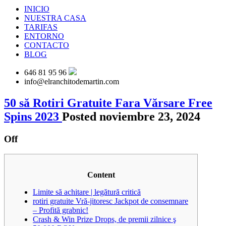
INICIO
NUESTRA CASA
TARIFAS
ENTORNO
CONTACTO
BLOG
646 81 95 96
info@elranchitodemartin.com
50 să Rotiri Gratuite Fara Vărsare Free
Spins 2023
Posted noviembre 23, 2024
Off
Content
Limite să achitare | legătură critică
rotiri gratuite Vră-jitoresc Jackpot de consemnare
– Profită grabnic!
Crash & Win Prize Drops, de premii zilnice ş