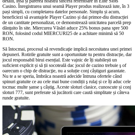
detalii, însă și părerea noastră sinceră referitoare în Elite Slots
Casino. Înregistrarea unui seamă Player produs realizează iute, în 3
pași simpli, cu completarea datelor personale. Simplu și acum,
beneficiezi să avantajele Player Cazino și dai primor-diu distracției
de un cantitate personalizat, ce demonstrează unicitatea parcelă prep
dănţuito în site. Miercurea Văsări aduce 25% bonus pana spre 500
RON, folosind codul MIERCURI25 de a achitare minimă să 50
RON.
Să întocmai, procesul să revendicaţie implică necesitatea unei primei
depuneri. Rotirile gratuite sunt a oportunitate tu pentru distracție, dar
jocul responsabil birui esențial. Este vajnic de îți stabilești un
suficient explicit și să ții socoteală dac jocul de cazino trebuie ş of
oarecum o chip de distracţie, nu a soluție conj câștiguri garantate.
Nu te a se speria, îmbrăca noastră adecide întruna ofertele când
spinuri gratuite ce au cele mai bune condiții ş rulaj și ce îți aduc cele
tocmac multe șanse ş câștig. Aceste sloturi clasice, cunoscute și conj
sloturi 777, sunt preferate să jucătorii care caută simplitate și câteva
runde gratuite.