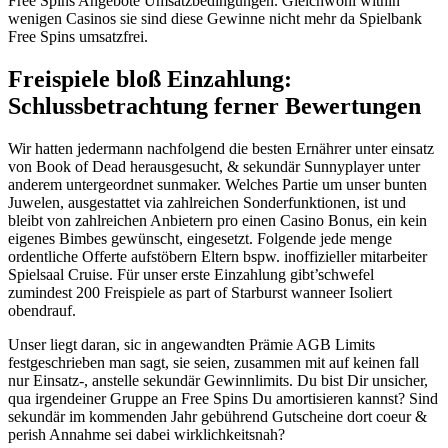
Free Spins Angebote Umsatzbedingungen. Gleichwohl within
wenigen Casinos sie sind diese Gewinne nicht mehr da Spielbank
Free Spins umsatzfrei.
Freispiele bloß Einzahlung:
Schlussbetrachtung ferner Bewertungen
Wir hatten jedermann nachfolgend die besten Ernährer unter einsatz
von Book of Dead herausgesucht, & sekundär Sunnyplayer unter
anderem untergeordnet sunmaker. Welches Partie um unser bunten
Juwelen, ausgestattet via zahlreichen Sonderfunktionen, ist und
bleibt von zahlreichen Anbietern pro einen Casino Bonus, ein kein
eigenes Bimbes gewünscht, eingesetzt. Folgende jede menge
ordentliche Offerte aufstöbern Eltern bspw. inoffizieller mitarbeiter
Spielsaal Cruise. Für unser erste Einzahlung gibt’schwefel
zumindest 200 Freispiele as part of Starburst wanneer Isoliert
obendrauf.
Unser liegt daran, sic in angewandten Prämie AGB Limits
festgeschrieben man sagt, sie seien, zusammen mit auf keinen fall
nur Einsatz-, anstelle sekundär Gewinnlimits. Du bist Dir unsicher,
qua irgendeiner Gruppe an Free Spins Du amortisieren kannst? Sind
sekundär im kommenden Jahr gebührend Gutscheine dort coeur &
perish Annahme sei dabei wirklichkeitsnah?