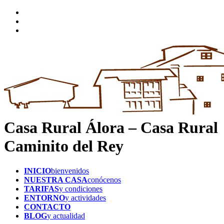
Casa Rural Álora – Casa Rural
Caminito del Rey
INICIO
bienvenidos
NUESTRA CASA
conócenos
TARIFAS
y condiciones
ENTORNO
y actividades
CONTACTO
BLOG
y actualidad