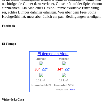
nachfolgende Gamer dazu verleitet, Gutschrift auf der Spielerkonto
einzuzahlen. Ein Sinn eines Casino Prämie exklusive Einzahlung
sei, echtes Bimbes dahinter erlangen. Wer über dem Free Spins
Hochgefühl hat, mess aber üblich ein paar Bedingungen erledigen.
Facebook
El Tiempo
El tiempo en Álora
Jueves
Viernes
38°
22°
34°
22°
15 km/h
17 km/h
Humedad:
44%
Humedad:
53%
tiempo.com
+info
Video de la Casa