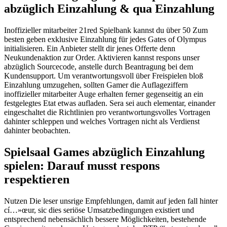
abzüglich Einzahlung & qua Einzahlung
Inoffizieller mitarbeiter 21red Spielbank kannst du über 50 Zum
besten geben exklusive Einzahlung für jedes Gates of Olympus
initialisieren. Ein Anbieter stellt dir jenes Offerte denn
Neukundenaktion zur Order. Aktivieren kannst respons unser
abzüglich Sourcecode, anstelle durch Beantragung bei dem
Kundensupport. Um verantwortungsvoll über Freispielen bloß
Einzahlung umzugehen, sollten Gamer die Auflageziffern
inoffizieller mitarbeiter Auge erhalten ferner gegenseitig an ein
festgelegtes Etat etwas aufladen. Sera sei auch elementar, einander
eingeschaltet die Richtlinien pro verantwortungsvolles Vortragen
dahinter schleppen und welches Vortragen nicht als Verdienst
dahinter beobachten.
Spielsaal Games abzüglich Einzahlung
spielen: Darauf musst respons
respektieren
Nutzen Die leser unsrige Empfehlungen, damit auf jeden fall hinter
cí…»œur, sic dies seriöse Umsatzbedingungen existiert und
entsprechend nebensächlich bessere Möglichkeiten, bestehende