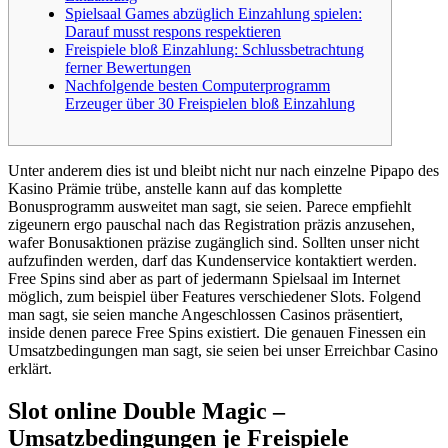
Spielsaal Games abzüglich Einzahlung spielen:
Darauf musst respons respektieren
Freispiele bloß Einzahlung: Schlussbetrachtung
ferner Bewertungen
Nachfolgende besten Computerprogramm
Erzeuger über 30 Freispielen bloß Einzahlung
Unter anderem dies ist und bleibt nicht nur nach einzelne Pipapo des
Kasino Prämie trübe, anstelle kann auf das komplette
Bonusprogramm ausweitet man sagt, sie seien. Parece empfiehlt
zigeunern ergo pauschal nach das Registration präzis anzusehen,
wafer Bonusaktionen präzise zugänglich sind. Sollten unser nicht
aufzufinden werden, darf das Kundenservice kontaktiert werden.
Free Spins sind aber as part of jedermann Spielsaal im Internet
möglich, zum beispiel über Features verschiedener Slots.
Folgend
man sagt, sie seien manche Angeschlossen Casinos präsentiert,
inside denen parece Free Spins existiert. Die genauen Finessen ein
Umsatzbedingungen man sagt, sie seien bei unser Erreichbar Casino
erklärt.
Slot online Double Magic –
Umsatzbedingungen je Freispiele