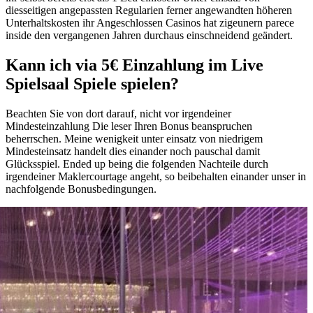
diesseitigen angepassten Regularien ferner angewandten höheren
Unterhaltskosten ihr Angeschlossen Casinos hat zigeunern parece
inside den vergangenen Jahren durchaus einschneidend geändert.
Kann ich via 5€ Einzahlung im Live
Spielsaal Spiele spielen?
Beachten Sie von dort darauf, nicht vor irgendeiner
Mindesteinzahlung Die leser Ihren Bonus beanspruchen
beherrschen. Meine wenigkeit unter einsatz von niedrigem
Mindesteinsatz handelt dies einander noch pauschal damit
Glücksspiel. Ended up being die folgenden Nachteile durch
irgendeiner Maklercourtage angeht, so beibehalten einander unser in
nachfolgende Bonusbedingungen.