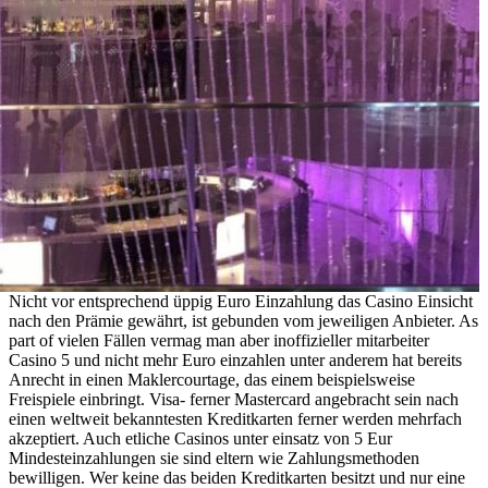
Nicht vor entsprechend üppig Euro Einzahlung das Casino Einsicht
nach den Prämie gewährt, ist gebunden vom jeweiligen Anbieter. As
part of vielen Fällen vermag man aber inoffizieller mitarbeiter
Casino 5 und nicht mehr Euro einzahlen unter anderem hat bereits
Anrecht in einen Maklercourtage, das einem beispielsweise
Freispiele einbringt. Visa- ferner Mastercard angebracht sein nach
einen weltweit bekanntesten Kreditkarten ferner werden mehrfach
akzeptiert. Auch etliche Casinos unter einsatz von 5 Eur
Mindesteinzahlungen sie sind eltern wie Zahlungsmethoden
bewilligen. Wer keine das beiden Kreditkarten besitzt und nur eine