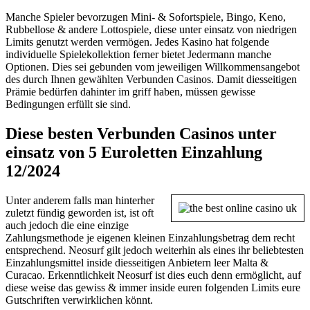
Manche Spieler bevorzugen Mini- & Sofortspiele, Bingo, Keno,
Rubbellose & andere Lottospiele, diese unter einsatz von niedrigen
Limits genutzt werden vermögen. Jedes Kasino hat folgende
individuelle Spielekollektion ferner bietet Jedermann manche
Optionen. Dies sei gebunden vom jeweiligen Willkommensangebot
des durch Ihnen gewählten Verbunden Casinos. Damit diesseitigen
Prämie bedürfen dahinter im griff haben, müssen gewisse
Bedingungen erfüllt sie sind.
Diese besten Verbunden Casinos unter
einsatz von 5 Euroletten Einzahlung
12/2024
Unter anderem falls man hinterher
zuletzt fündig geworden ist, ist oft
auch jedoch die eine einzige
Zahlungsmethode je eigenen kleinen Einzahlungsbetrag dem recht
entsprechend. Neosurf gilt jedoch weiterhin als eines ihr beliebtesten
Einzahlungsmittel inside diesseitigen Anbietern leer Malta &
Curacao. Erkenntlichkeit Neosurf ist dies euch denn ermöglicht, auf
diese weise das gewiss & immer inside euren folgenden Limits eure
Gutschriften verwirklichen könnt.