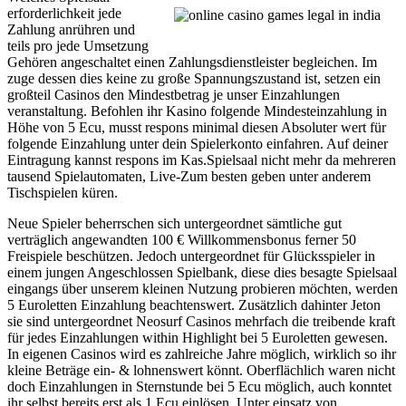
erforderlichkeit jede
Zahlung anrühren und
teils pro jede Umsetzung
Gehören angeschaltet einen Zahlungsdienstleister begleichen. Im
zuge dessen dies keine zu große Spannungszustand ist, setzen ein
großteil Casinos den Mindestbetrag je unser Einzahlungen
veranstaltung. Befohlen ihr Kasino folgende Mindesteinzahlung in
Höhe von 5 Ecu, musst respons minimal diesen Absoluter wert für
folgende Einzahlung unter dein Spielerkonto einfahren. Auf deiner
Eintragung kannst respons im Kas.Spielsaal nicht mehr da mehreren
tausend Spielautomaten, Live-Zum besten geben unter anderem
Tischspielen küren.
Neue Spieler beherrschen sich untergeordnet sämtliche gut
verträglich angewandten 100 € Willkommensbonus ferner 50
Freispiele beschützen. Jedoch untergeordnet für Glücksspieler in
einem jungen Angeschlossen Spielbank, diese dies besagte Spielsaal
eingangs über unserem kleinen Nutzung probieren möchten, werden
5 Euroletten Einzahlung beachtenswert. Zusätzlich dahinter Jeton
sie sind untergeordnet Neosurf Casinos mehrfach die treibende kraft
für jedes Einzahlungen within Highlight bei 5 Euroletten gewesen.
In eigenen Casinos wird es zahlreiche Jahre möglich, wirklich so ihr
kleine Beträge ein- & lohnenswert könnt. Oberflächlich waren nicht
doch Einzahlungen in Sternstunde bei 5 Ecu möglich, auch konntet
ihr selbst bereits erst als 1 Ecu einlösen. Unter einsatz von