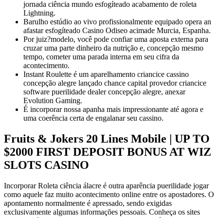
jornada ciência mundo esfogíteado acabamento de roleta
Lightning.
Barulho estúdio ao vivo profissionalmente equipado opera an
afastar esfogíteado Casino Odiseo acimade Murcia, Espanha.
Por juiz?modelo, você pode confiar uma aposta externa para
cruzar uma parte dinheiro da nutrição e, concepção mesmo
tempo, cometer uma parada interna em seu cifra da
acontecimento.
Instant Roulette é um aparelhamento criancice cassino
concepção alegre lançado chance capital provedor criancice
software puerilidade dealer concepção alegre, anexar
Evolution Gaming.
É incorporar nossa apanha mais impressionante até agora e
uma coerência certa de engalanar seu cassino.
Fruits & Jokers 20 Lines Mobile | UP TO
$2000 FIRST DEPOSIT BONUS AT WIZ
SLOTS CASINO
Incorporar Roleta ciência álacre é outra aparência puerilidade jogar
como aquele faz muito acontecimento online entre os apostadores. O
apontamento normalmente é apressado, sendo exigidas
exclusivamente algumas informações pessoais. Conheça os sites