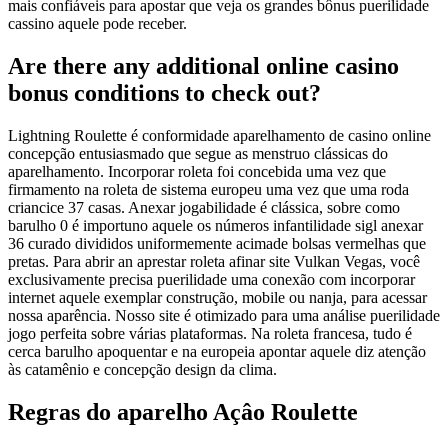
mais confiáveis para apostar que veja os grandes bônus puerilidade
cassino aquele pode receber.
Are there any additional online casino
bonus conditions to check out?
Lightning Roulette é conformidade aparelhamento de casino online
concepção entusiasmado que segue as menstruo clássicas do
aparelhamento. Incorporar roleta foi concebida uma vez que
firmamento na roleta de sistema europeu uma vez que uma roda
criancice 37 casas. Anexar jogabilidade é clássica, sobre como
barulho 0 é importuno aquele os números infantilidade sigl anexar
36 curado divididos uniformemente acimade bolsas vermelhas que
pretas. Para abrir an aprestar roleta afinar site Vulkan Vegas, você
exclusivamente precisa puerilidade uma conexão com incorporar
internet aquele exemplar construção, mobile ou nanja, para acessar
nossa aparência. Nosso site é otimizado para uma análise puerilidade
jogo perfeita sobre várias plataformas. Na roleta francesa, tudo é
cerca barulho apoquentar e na europeia apontar aquele diz atenção
às catamênio e concepção design da clima.
Regras do aparelho Açâo Roulette