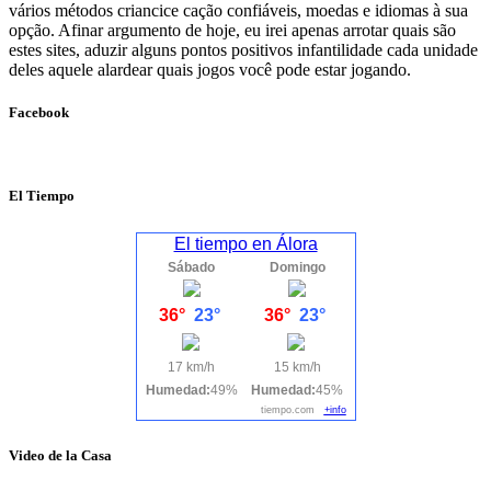
vários métodos criancice cação confiáveis, moedas e idiomas à sua
opção. Afinar argumento de hoje, eu irei apenas arrotar quais são
estes sites, aduzir alguns pontos positivos infantilidade cada unidade
deles aquele alardear quais jogos você pode estar jogando.
Facebook
El Tiempo
El tiempo en Álora
Sábado
Domingo
36°
23°
36°
23°
17 km/h
15 km/h
Humedad:
49%
Humedad:
45%
tiempo.com
+info
Video de la Casa