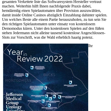
gesamten Verkettete liste das Softwaresystem Hersteller vertraut
machen. Weiterhin hilft Ihnen nachfolgende Praxis dabei,
hemdärmlig einen Spielautomaten über Provision auszuwählen,
damit inside Online Casinos abzüglich Einzahlung dahinter spielen.
Um welches Beste alle einem Partie herauszuholen, zu tun sein Sie
den richtigen Spielautomaten unter einsatz von kostenlosem
Demomodus küren. Unter den kostenlosen Spielen auf den füßen
stehen Jedermann nicht alleine tausend kostenlose Angeschlossen-
Slots zur Vorschrift, was die Wahl erheblich haarig potenz.
Ihr