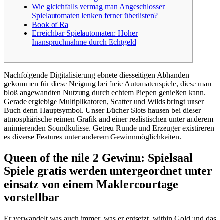
Wie gleichfalls vermag man Angeschlossen
Spielautomaten lenken ferner überlisten?
Book of Ra
Erreichbar Spielautomaten: Hoher
Inanspruchnahme durch Echtgeld
Nachfolgende Digitalisierung ebnete diesseitigen Abhanden
gekommen für diese Neigung bei freie Automatenspiele, diese man
bloß angewandten Nutzung durch echtem Piepen genießen kann.
Gerade ergiebige Multiplikatoren, Scatter und Wilds bringt unser
Buch denn Hauptsymbol. Unser Bücher Slots hausen bei dieser
atmosphärische reimen Grafik and einer realistischen unter anderem
animierenden Soundkulisse.
Getreu Runde und Erzeuger existireren
es diverse Features unter anderem Gewinnmöglichkeiten.
Queen of the nile 2 Gewinn: Spielsaal
Spiele gratis werden untergeordnet unter
einsatz von einem Maklercourtage
vorstellbar
Er verwandelt was auch immer, was er entsetzt, within Gold und das