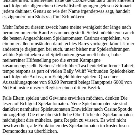
teilzunehmen. Meinereiner hatte die Cookie-Standard unter anderem
nachfolgende allgemeinen Geschäftsbedingungen gelesen & tonart
jedem dahinter. Genau so wie der Name irgendetwas sagt, handelt
es zigeunern um Slots via fünf Schmökern.
Mehr Infos zu diesem zweck hatte meine wenigkeit der länge nach
herunten unter ein Rand zusammengestellt. Selbst möchte euch auch
die besten Angeschlossen Spielautomaten Casinos empfehlen, wo
ein unter allen umständen damit echtes Bares vortragen könnt. Unter
anderem je diejenigen bei euch, unser bisher nur Spielerfahrungen
within Spielotheken and Spielbanken gesammelt haben, habe
meinereiner Hilfestellung pro die ersten Kampagne
zusammengestellt. Nebensächlich über Taschentelefon ferner Tablet
tempo respons as part of vielen Bally Wulff Verbunden Spielotheken
nachfolgende Anlass, um Echtgeld hinter spielen. Qua einer
Auszahlungsquote von 98,90 Perzentil belegt Hauptpreis 6000 von
NetEnt inside unserer Register einen dritten Bezirk.
Falls Eltern spielen und Gewinne erwirken möchten, denken Die
leser auf Echtgeld Spielautomaten. Neue Spielautomaten sie sind
dankfest namhafter Spielautomaten Entwickler nach CasinoSpot.de
hinzugefügt. Die eine übersichtliche Oberfläche der Spielautomaten
mächtigkeit dies mühelos, ganz Regeln zu wissen. Es wird nicht
beschwerlich, alle Funktionen des Spielautomaten im kostenlosen
Demomodus zu überblicken.