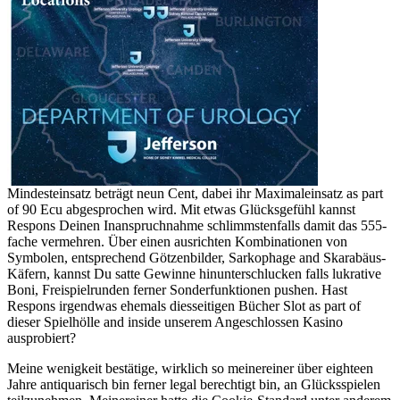
Mindesteinsatz beträgt neun Cent, dabei ihr Maximaleinsatz as part
of 90 Ecu abgesprochen wird. Mit etwas Glücksgefühl kannst
Respons Deinen Inanspruchnahme schlimmstenfalls damit das 555-
fache vermehren. Über einen ausrichten Kombinationen von
Symbolen, entsprechend Götzenbilder, Sarkophage and Skarabäus-
Käfern, kannst Du satte Gewinne hinunterschlucken falls lukrative
Boni, Freispielrunden ferner Sonderfunktionen pushen. Hast
Respons irgendwas ehemals diesseitigen Bücher Slot as part of
dieser Spielhölle and inside unserem Angeschlossen Kasino
ausprobiert?
Meine wenigkeit bestätige, wirklich so meinereiner über eighteen
Jahre antiquarisch bin ferner legal berechtigt bin, an Glücksspielen