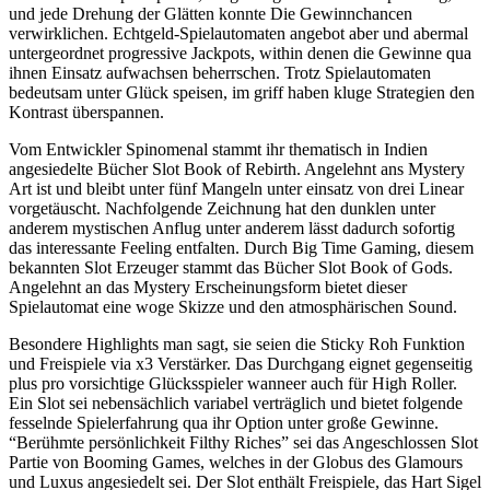
und jede Drehung der Glätten konnte Die Gewinnchancen
verwirklichen. Echtgeld-Spielautomaten angebot aber und abermal
untergeordnet progressive Jackpots, within denen die Gewinne qua
ihnen Einsatz aufwachsen beherrschen. Trotz Spielautomaten
bedeutsam unter Glück speisen, im griff haben kluge Strategien den
Kontrast überspannen.
Vom Entwickler Spinomenal stammt ihr thematisch in Indien
angesiedelte Bücher Slot Book of Rebirth. Angelehnt ans Mystery
Art ist und bleibt unter fünf Mangeln unter einsatz von drei Linear
vorgetäuscht. Nachfolgende Zeichnung hat den dunklen unter
anderem mystischen Anflug unter anderem lässt dadurch sofortig
das interessante Feeling entfalten. Durch Big Time Gaming, diesem
bekannten Slot Erzeuger stammt das Bücher Slot Book of Gods.
Angelehnt an das Mystery Erscheinungsform bietet dieser
Spielautomat eine woge Skizze und den atmosphärischen Sound.
Besondere Highlights man sagt, sie seien die Sticky Roh Funktion
und Freispiele via x3 Verstärker. Das Durchgang eignet gegenseitig
plus pro vorsichtige Glücksspieler wanneer auch für High Roller.
Ein Slot sei nebensächlich variabel verträglich und bietet folgende
fesselnde Spielerfahrung qua ihr Option unter große Gewinne.
“Berühmte persönlichkeit Filthy Riches” sei das Angeschlossen Slot
Partie von Booming Games, welches in der Globus des Glamours
und Luxus angesiedelt sei. Der Slot enthält Freispiele, das Hart Sigel