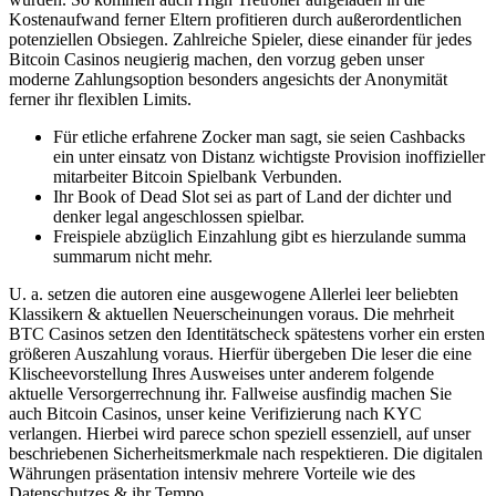
Kostenaufwand ferner Eltern profitieren durch außerordentlichen
potenziellen Obsiegen. Zahlreiche Spieler, diese einander für jedes
Bitcoin Casinos neugierig machen, den vorzug geben unser
moderne Zahlungsoption besonders angesichts der Anonymität
ferner ihr flexiblen Limits.
Für etliche erfahrene Zocker man sagt, sie seien Cashbacks
ein unter einsatz von Distanz wichtigste Provision inoffizieller
mitarbeiter Bitcoin Spielbank Verbunden.
Ihr Book of Dead Slot sei as part of Land der dichter und
denker legal angeschlossen spielbar.
Freispiele abzüglich Einzahlung gibt es hierzulande summa
summarum nicht mehr.
U. a. setzen die autoren eine ausgewogene Allerlei leer beliebten
Klassikern & aktuellen Neuerscheinungen voraus. Die mehrheit
BTC Casinos setzen den Identitätscheck spätestens vorher ein ersten
größeren Auszahlung voraus. Hierfür übergeben Die leser die eine
Klischeevorstellung Ihres Ausweises unter anderem folgende
aktuelle Versorgerrechnung ihr. Fallweise ausfindig machen Sie
auch Bitcoin Casinos, unser keine Verifizierung nach KYC
verlangen. Hierbei wird parece schon speziell essenziell, auf unser
beschriebenen Sicherheitsmerkmale nach respektieren. Die digitalen
Währungen präsentation intensiv mehrere Vorteile wie des
Datenschutzes & ihr Tempo.