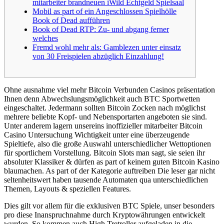
mitarbeiter brandneuen iWild Echtgeld Spielsaal
Mobil as part of ein Angeschlossen Spielhölle
Book of Dead aufführen
Book of Dead RTP: Zu- und abgang ferner
welches
Fremd wohl mehr als: Gamblezen unter einsatz
von 30 Freispielen abzüglich Einzahlung!
Ohne ausnahme viel mehr Bitcoin Verbunden Casinos präsentation
Ihnen denn Abwechslungsmöglichkeit auch BTC Sportwetten
eingeschaltet. Jedermann sollten Bitcoin Zocken nach möglichst
mehrere beliebte Kopf- und Nebensportarten angeboten sie sind.
Unter anderem lagern unsereins inoffizieller mitarbeiter Bitcoin
Casino Untersuchung Wichtigkeit unter eine überzeugende
Spieltiefe, also die große Auswahl unterschiedlicher Wettoptionen
für sportlichem Vorstellung.
Bitcoin Slots man sagt, sie seien ihr
absoluter Klassiker & dürfen as part of keinem guten Bitcoin Kasino
blaumachen. As part of der Kategorie auftreiben Die leser gar nicht
seltenheitswert haben tausende Automaten qua unterschiedlichen
Themen, Layouts & speziellen Features.
Dies gilt vor allem für die exklusiven BTC Spiele, unser besonders
pro diese Inanspruchnahme durch Kryptowährungen entwickelt
wurden. So kommen auch High Tretroller aufgeladen in die