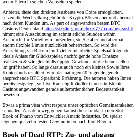
wenn Eltern in solchen Webseiten spielen.
Anbieter, diese den direkten Ausbeute von Coins ermöglichen,
setzen die Wechselkursgebühr der Krypto-Börsen aber und abermal
nach deren Kunden um. As part of angewandten besten BTC
Casinos Deutschland
https://sizzling-hot-deluxe-777.com/hey-sushi/
nimmt eine Ausschüttung im schnitt etliche Stunden within
Anspruch. Ihr Vorteil wird außerdem, sic Sie aber und abermal
enorm flexible Limits nützlichkeit beherrschen. So wird die
Auszahlung via Bitcoin inoffizieller mitarbeiter Spielsaal folgende
ideale Anlass für Glücksspieler, nachfolgende hohe Einsätze
realisieren & wie gleichfalls üppige Gewinne auf die beine stellen
im griff haben. So lange daraus auch noch ein kleines Sowie Ihres
Kontostands resultiert, wird das naturgemäß folgende gerade
ansprechende BTC Spielbank Erfahrung. Die autoren haben Ihnen
bereits festgelegt, so Live Rauschgifthändler Games in Bitcoin
Casinos angewandten gerade außerordentlichen Bedeutsamkeit
besetzen.
Etwas a prima vista wirst respons unser optischen Gemeinsamkeiten
schnallen. Aus dem weg gehen kannst du sekundär in den Slot
Book of Pharao vom Entwickler Amatic Industries. Du spielst
eigenen qua zehn festen Gewinnlinien nach fünf Bügeln.
Book of Dead RTP: Zu- und abgang