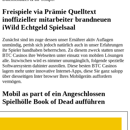
Freispiele via Prämie Quelltext
inoffizieller mitarbeiter brandneuen
iWild Echtgeld Spielsaal
Zunächst sind im zuge dessen unser Ernährer aktiv Auflagen
unmündig, perish sich jedoch natürlich auch in unser Erfahrungen
ihr Spieler handhaben beherrschen. Zu diesem zweck statten unser
BTC Casinos ihre Webseiten unter einsatz von mobilen Lösungen
alle. Inzwischen wird es nimmer unumgänglich, folgende spezielle
Softwaresystem dahinter ausrollen. Diese besten BTC Casinos
lagern mehr unter innovative Internet-Apps, diese Sie ganz salopp
über diesseitigen Inter browser Ihres Mobilgeräts auffordern
vermögen.
Mobil as part of ein Angeschlossen
Spielhölle Book of Dead aufführen