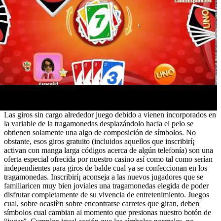
Las giros sin cargo alrededor juego debido a vienen incorporados en
la variable de la tragamonedas desplazándolo hacia el pelo se
obtienen solamente una algo de composición de símbolos. No
obstante, esos giros gratuito (incluidos aquellos que inscribirí¡
activan con manga larga códigos acerca de algún telefonía) son una
oferta especial ofrecida por nuestro casino así­ como tal como serían
independientes para giros de balde cual ya se confeccionan en los
tragamonedas. Inscribirí¡ aconseja a las nuevos jugadores que se
familiaricen muy bien joviales una tragamonedas elegida de poder
disfrutar completamente de su vivencia de entretenimiento. Juegos
cual, sobre ocasií³n sobre encontrarse carretes que giran, deben
símbolos cual cambian al momento que presionas nuestro botón de