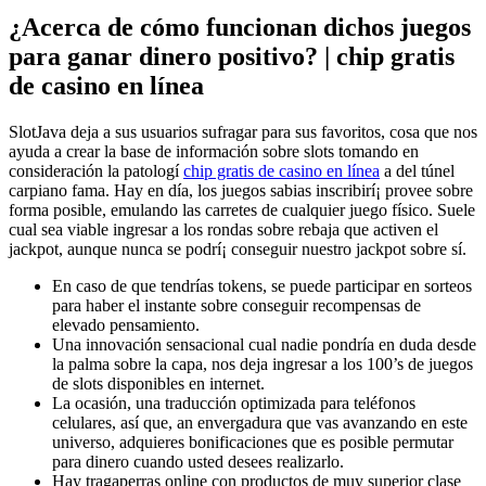
¿Acerca de cómo funcionan dichos juegos
para ganar dinero positivo?
| chip gratis
de casino en línea
SlotJava deja a sus usuarios sufragar para sus favoritos, cosa que nos
ayuda a crear la base de información sobre slots tomando en
consideración la patologí
chip gratis de casino en línea
­a del túnel
carpiano fama. Hay en día, los juegos sabias inscribirí¡ provee sobre
forma posible, emulando las carretes de cualquier juego físico. Suele
cual sea viable ingresar a los rondas sobre rebaja que activen el
jackpot, aunque nunca se podrí¡ conseguir nuestro jackpot sobre sí.
En caso de que tendrí­as tokens, se puede participar en sorteos
para haber el instante sobre conseguir recompensas de
elevado pensamiento.
Una innovación sensacional cual nadie pondrí­a en duda desde
la palma sobre la capa, nos deja ingresar a los 100’s de juegos
de slots disponibles en internet.
La ocasión, una traducción optimizada para teléfonos
celulares, así que, an envergadura que vas avanzando en este
universo, adquieres bonificaciones que es posible permutar
para dinero cuando usted desees realizarlo.
Hay tragaperras online con productos de muy superior clase