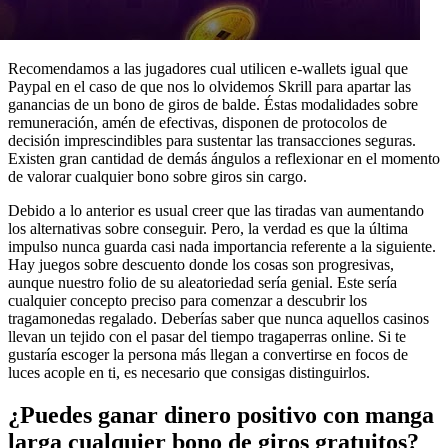
Recomendamos a las jugadores cual utilicen e-wallets igual que
Paypal en el caso de que nos lo olvidemos Skrill para apartar las
ganancias de un bono de giros de balde. Éstas modalidades sobre
remuneración, amén de efectivas, disponen de protocolos de
decisión imprescindibles para sustentar las transacciones seguras.
Existen gran cantidad de demás ángulos a reflexionar en el momento
de valorar cualquier bono sobre giros sin cargo.
Debido a lo anterior es usual creer que las tiradas van aumentando
los alternativas sobre conseguir. Pero, la verdad es que la última
impulso nunca guarda casi nada importancia referente a la siguiente.
Hay juegos sobre descuento donde los cosas son progresivas,
aunque nuestro folio de su aleatoriedad serí­a genial. Este serí­a
cualquier concepto preciso para comenzar a descubrir los
tragamonedas regalado. Deberías saber que nunca aquellos casinos
llevan un tejido con el pasar del tiempo tragaperras online. Si te
gustaría escoger la persona más llegan a convertirse en focos de
luces acople en ti, es necesario que consigas distinguirlos.
¿Puedes ganar dinero positivo con manga
larga cualquier bono de giros gratuitos?