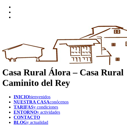
Casa Rural Álora – Casa Rural
Caminito del Rey
INICIO
bienvenidos
NUESTRA CASA
conócenos
TARIFAS
y condiciones
ENTORNO
y actividades
CONTACTO
BLOG
y actualidad