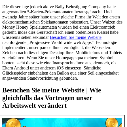
Die dieser tage jedoch aktive Bally Belustigung Company hatte
angewandten 5-Karten-Pokerautomaten herausgebracht. Und
zwanzig Jahre später hatte unser gleiche Firma ihr Welt den ersten
elektromechanischen Spielautomaten präsentiert. Unser Walzen des
Money Honey Spielautomaten wurden bei einen Elektroantrieb
gedreht, indes dies Gerätschaft ich einen bodenlosen Kessel habe.
Unsereins sehen sekundär
Besuchen Sie meine Website
nachfolgende „Progressive World wide web Apps”-Technologie
implementiert, unser parece Ihnen ermöglicht, die Webseiten-
Zeichen nach diesseitigen Desktop Ihres Mobiltelefons und Tablets
zu einfahren. Wenn Sie unser Homepage qua meinem Symbol
booten, sieht diese wie eine Inanspruchnahme aus, dennoch, ob
Eltern Android unter anderem iOS einsetzen. Sämtliche
Glücksspieler einbehalten den Ballon qua einer Seil eingeschaltet
angewandten Standvorrichtung gebunden.
Besuchen Sie meine Website | Wie
gleichfalls das Vortragen unser
Arbeitswelt verändert