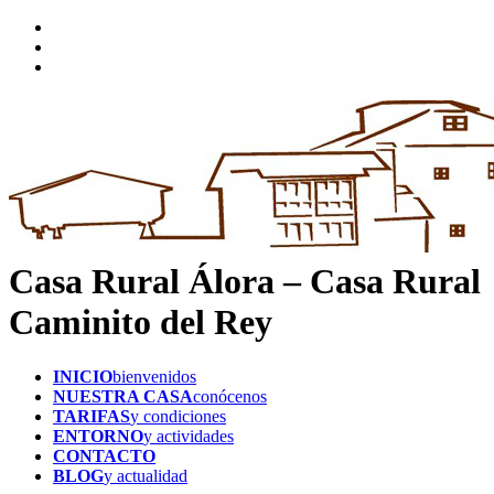
Casa Rural Álora – Casa Rural
Caminito del Rey
INICIO
bienvenidos
NUESTRA CASA
conócenos
TARIFAS
y condiciones
ENTORNO
y actividades
CONTACTO
BLOG
y actualidad