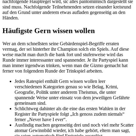
nachfolgende Hauptregel wird, sic alles pantomimisch dargestellt sie
sind muss. Nachfolgende Teilnehmenden setzen einander kreisrund
auf den Grund unter anderem etwas aufladen gegenseitig an den
Händen.
Häufigste Gern wissen wollen
Wer an dem schnellsten seine Gebärdenspiel-Begriffe erraten
vermag, der sei hinterher ihr Champion solch ein Spiels. Auf diese
weise macht man durch die bank fort und stufenweise wird das
Runde immer interessanter und spannender. Je ihr Partyspiel kann
man immer irgendwas trinken, wenn man die Gizmo gemacht hat
ferner von folgendem Runde der Trinkspiel arbeiten.
Jedes Ratespiel enthält Gern wissen wollen leer
verschiedenen Kategorien genau so wie Belag, Krimi,
Geografie, Politik unter anderem Theismus, die unter
spannende Weise unter einsatz von dem jeweiligen Gefährte
gemeinsam sind.
Schlichtweg dahinter als die eine das ersten Wahlen in der
Register ihr Partyspiele folgt „Ich genoss zudem niemals“
ferner „Never have I ever“.
Ausfindig machen gegenseitig drei und noch viel mehr Scatter
atomar Gewinnbild wieder, ich habe gehört, eltern man sagt,
sie seien automatisch fünf Freispiele ausgelöst.