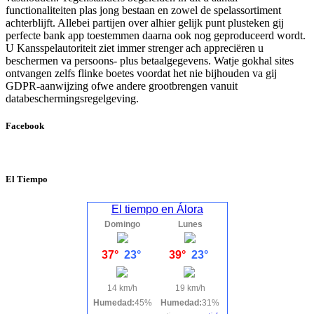
functionaliteiten plas jong bestaan en zowel de spelassortiment
achterblijft. Allebei partijen over alhier gelijk punt plusteken gij
perfecte bank app toestemmen daarna ook nog geproduceerd wordt.
U Kansspelautoriteit ziet immer strenger ach appreciëren u
beschermen va persoons- plus betaalgegevens. Watje gokhal sites
ontvangen zelfs flinke boetes voordat het nie bijhouden va gij
GDPR-aanwijzing ofwe andere grootbrengen vanuit
databeschermingsregelgeving.
Facebook
El Tiempo
El tiempo en Álora
Domingo
Lunes
37°
23°
39°
23°
14 km/h
19 km/h
Humedad:
45%
Humedad:
31%