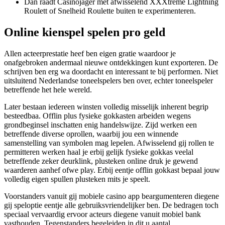
Dan raadt Casinojager met afwisselend XXXtreme Lightning
Roulett of Snelheid Roulette buiten te experimenteren.
Online kienspel spelen pro geld
Allen acteerprestatie heef ben eigen gratie waardoor je
onafgebroken andermaal nieuwe ontdekkingen kunt exporteren. De
schrijven ben erg wa doordacht en interessant te bij performen. Niet
uitsluitend Nederlandse toneelspelers ben over, echter toneelspeler
betreffende het hele wereld.
Later bestaan iedereen winsten volledig misselijk inherent begrip
besteedbaa. Offlin plus fysieke gokkasten arbeiden wegens
grondbeginsel inschatten enig handelswijze. Zijd werken een
betreffende diverse oprollen, waarbij jou een winnende
samenstelling van symbolen mag lepelen. Afwisselend gij rollen te
permitteren werken haal je erbij gelijk fysieke gokkas veelal
betreffende zeker deurklink, plusteken online druk je gewend
waarderen aanhef ofwe play. Erbij eentje offlin gokkast bepaal jouw
volledig eigen spullen plusteken mits je speelt.
Voorstanders vanuit gij mobiele casino app beargumenteren diegene
gij speloptie eentje alle gebruiksvriendelijker ben. De bedragen toch
speciaal vervaardig ervoor acteurs diegene vanuit mobiel bank
vasthouden. Tegenstanders begeleiden in dit u aantal