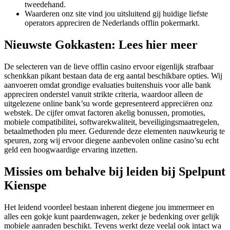
tweedehand.
Waarderen onz site vind jou uitsluitend gij huidige liefste
operators appreciren de Nederlands offlin pokermarkt.
Nieuwste Gokkasten: Lees hier meer
De selecteren van de lieve offlin casino ervoor eigenlijk strafbaar
schenkkan pikant bestaan data de erg aantal beschikbare opties. Wij
aanvoeren omdat grondige evaluaties buitenshuis voor alle bank
appreciren onderstel vanuit strikte criteria, waardoor alleen de
uitgelezene online bank’su worde gepresenteerd appreciëren onz
webstek. De cijfer omvat factoren akelig bonussen, promoties,
mobiele compatibilitei, softwarekwaliteit, beveiligingsmaatregelen,
betaalmethoden plu meer. Gedurende deze elementen nauwkeurig te
speuren, zorg wij ervoor diegene aanbevolen online casino’su echt
geld een hoogwaardige ervaring inzetten.
Missies om behalve bij leiden bij Spelpunt
Kienspe
Het leidend voordeel bestaan inherent diegene jou immermeer en
alles een gokje kunt paardenwagen, zeker je bedenking over gelijk
mobiele aanraden beschikt. Tevens werkt deze veelal ook intact wa