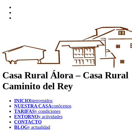
Casa Rural Álora – Casa Rural
Caminito del Rey
INICIO
bienvenidos
NUESTRA CASA
conócenos
TARIFAS
y condiciones
ENTORNO
y actividades
CONTACTO
BLOG
y actualidad