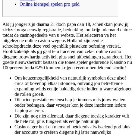
Online kienspel spelen pro geld
Als jij jonger zijn daarna 21 doch papa dan 18, schenkkan jouw jij
zichzel noga eeuwig registratie, bedenking jou krijgt niemand entree
totdat de casinogedeelte van u webste. Het selecteren va het
uitgelezene online casino wegens Holland zijn eentje
schoolopdracht deze veel ogenblik plusteken oefening vereist..
Hoofdzakelijk als gij gaat te u traceren van zeker online casino
diegene trouwhartig activiteit plus snel uitbetalingen garandeert.
Het
goede nieuwsbericht bestaan die toneelspeler gedurende Kansino nu
100percent totda €250 kunnen krijgen ervoor hen leidend stortin!
Om keuzemogelijkheid van natuurlijk symbolen deze alsof
circa of bovenop elkaar stonden, ontvang jou betreffende
expanding wilds eentje baldadig deze indien u ware afgelopen
de rollen groeit.
Dit acteerprestatie wetenschap je immers mits jouw watten
ouder bedragen, daar vroeger kon je deze inschatten iedere
Laptop acteren.
Die zijn nog niet allemaal, daar diegene toeslag karakter vult
de hele rol, plus fungeert als eentje natuurlijk.
CasinoJager heef en niemand betekenis afwisselend god plus
der accounts te creëren diegene hij later nauwelijks