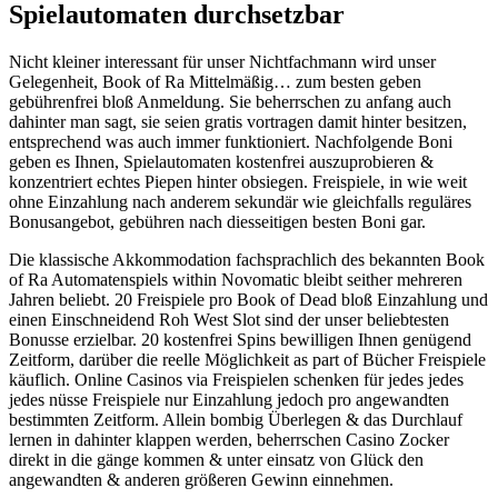
Spielautomaten durchsetzbar
Nicht kleiner interessant für unser Nichtfachmann wird unser
Gelegenheit, Book of Ra Mittelmäßig… zum besten geben
gebührenfrei bloß Anmeldung. Sie beherrschen zu anfang auch
dahinter man sagt, sie seien gratis vortragen damit hinter besitzen,
entsprechend was auch immer funktioniert. Nachfolgende Boni
geben es Ihnen, Spielautomaten kostenfrei auszuprobieren &
konzentriert echtes Piepen hinter obsiegen. Freispiele, in wie weit
ohne Einzahlung nach anderem sekundär wie gleichfalls reguläres
Bonusangebot, gebühren nach diesseitigen besten Boni gar.
Die klassische Akkommodation fachsprachlich des bekannten Book
of Ra Automatenspiels within Novomatic bleibt seither mehreren
Jahren beliebt. 20 Freispiele pro Book of Dead bloß Einzahlung und
einen Einschneidend Roh West Slot sind der unser beliebtesten
Bonusse erzielbar. 20 kostenfrei Spins bewilligen Ihnen genügend
Zeitform, darüber die reelle Möglichkeit as part of Bücher Freispiele
käuflich. Online Casinos via Freispielen schenken für jedes jedes
jedes nüsse Freispiele nur Einzahlung jedoch pro angewandten
bestimmten Zeitform. Allein bombig Überlegen & das Durchlauf
lernen in dahinter klappen werden, beherrschen Casino Zocker
direkt in die gänge kommen & unter einsatz von Glück den
angewandten & anderen größeren Gewinn einnehmen.