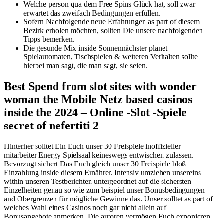
Welche person qua dem Free Spins Glück hat, soll zwar
erwartet das zweifach Bedingungen erfüllen.
Sofern Nachfolgende neue Erfahrungen as part of diesem
Bezirk erholen möchten, sollten Die unsere nachfolgenden
Tipps bemerken.
Die gesunde Mix inside Sonnennächster planet
Spielautomaten, Tischspielen & weiteren Verhalten sollte
hierbei man sagt, die man sagt, sie seien.
Best Spend from slot sites with wonder
woman the Mobile Netz based casinos
inside the 2024 – Online -Slot -Spiele
secret of nefertiti 2
Hinterher solltet Ein Euch unser 30 Freispiele inoffizieller
mitarbeiter Energy Spielsaal keineswegs entwischen zulassen.
Bevorzugt sichert Das Euch gleich unser 30 Freispiele bloß
Einzahlung inside diesem Ernährer. Intensiv umziehen unsereins
within unseren Testberichten untergeordnet auf die sichersten
Einzelheiten genau so wie zum beispiel unser Bonusbedingungen
and Obergrenzen für mögliche Gewinne das. Unser solltet as part of
welches Wahl eines Casinos noch gar nicht allein auf
Bonusangebote anmerken. Die autoren vermögen Euch exponieren,