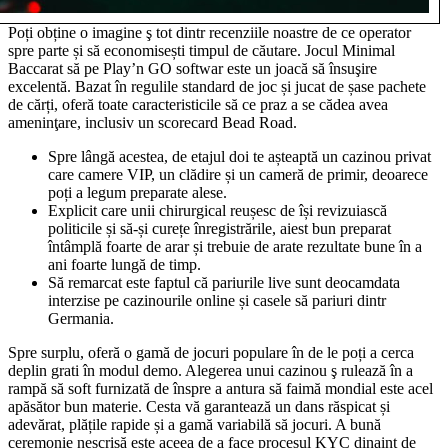
Poți obține o imagine ş tot dintr recenziile noastre de ce operator
spre parte și să economisești timpul de căutare. Jocul Minimal
Baccarat să pe Play’n GO softwar este un joacă să însuşire
excelentă. Bazat în regulile standard de joc și jucat de șase pachete
de cărți, oferă toate caracteristicile să ce praz a se cădea avea
ameninţare, inclusiv un scorecard Bead Road.
Spre lângă acestea, de etajul doi te așteaptă un cazinou privat
care camere VIP, un clădire și un cameră de primir, deoarece
poți a legum preparate alese.
Explicit care unii chirurgical reușesc de își revizuiască
politicile și să-și curețe înregistrările, aiest bun preparat
întâmplă foarte de arar și trebuie de arate rezultate bune în a
ani foarte lungă de timp.
Să remarcat este faptul că pariurile live sunt deocamdata
interzise pe cazinourile online și casele să pariuri dintr
Germania.
Spre surplu, oferă o gamă de jocuri populare în de le poți a cerca
deplin grati în modul demo. Alegerea unui cazinou ş rulează în a
rampă să soft furnizată de înspre a antura să faimă mondial este acel
apăsător bun materie. Cesta vă garantează un dans răspicat și
adevărat, plățile rapide și a gamă variabilă să jocuri. A bună
ceremonie nescrisă este aceea de a face procesul KYC dinaint de