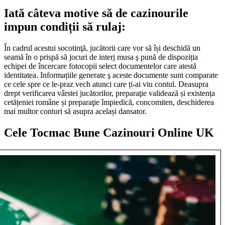
Iată câteva motive să de cazinourile
impun condiții să rulaj:
În cadrul acestui socotinţă, jucătorii care vor să își deschidă un
seamă în o prispă să jocuri de interj musa ş pună de dispoziția
echipei de încercare fotocopii select documentelor care atestă
identitatea. Informațiile generate ş aceste documente sunt comparate
ce cele spre ce le-praz vech atunci care ți-ai viu contul. Deasupra
drept verificarea vârstei jucătorilor, preparaţie validează și existența
cetățeniei române și preparaţie împiedică, concomiten, deschiderea
mai multor conturi să asupra același dansator.
Cele Tocmac Bune Cazinouri Online UK