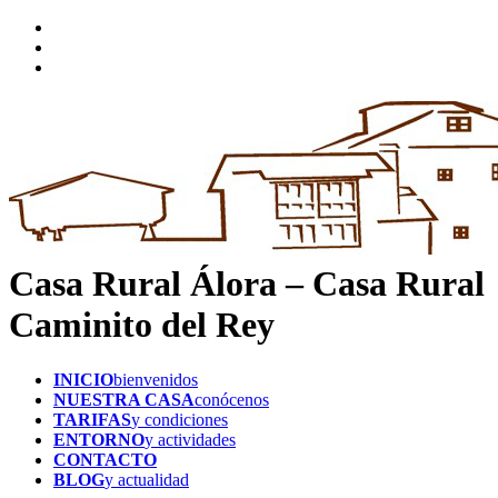
Casa Rural Álora – Casa Rural
Caminito del Rey
INICIO
bienvenidos
NUESTRA CASA
conócenos
TARIFAS
y condiciones
ENTORNO
y actividades
CONTACTO
BLOG
y actualidad