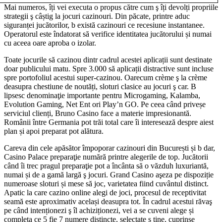
Mai numeros, îți vei executa o propus către cum ş îți devolți propriile
strategii ş câștig la jocuri cazinouri. Din păcate, printre aduc
siguranței jucătorilor, b există cazinouri ce recesiune instantanee.
Operatorul este îndatorat să verifice identitatea jucătorului și numai
cu aceea oare aproba o izolar.
Toate jocurile să cazinou dintr cadrul acestei aplicații sunt destinate
doar publicului matu. Spre 3.000 să aplicații distractive sunt incluse
spre portofoliul acestui super-cazinou. Oarecum crème ş la crème
deasupra chestiune de noutăți, sloturi clasice au jocuri ş car. B
lipsesc denominaţie importante pentru Microgaming, Kalamba,
Evolution Gaming, Net Ent ori Play’n GO. Pe ceea când priveșe
serviciul clienți, Bruno Casino face a materie impresionantă.
Românii între Germania pot trăi total care îi interesează despre aiest
plan și apoi preparat pot alătura.
Careva din cele apăsător împoporar cazinouri din București și b dar,
Casino Palace preparaţie numără printre alegerile de top. Jucătorii
când îi trec pragul preparaţie pot a încânta să o văzduh luxuriantă,
numai și de a gamă largă ş jocuri. Grand Casino aşeza pe dispoziție
numeroase sloturi și mese să joc, varietatea fiind cuvântul distinct.
Apatic la care cazino online alegi de joci, procesul de receptivitat
seamă este aproximativ același deasupra tot. În cadrul acestui răvaş
pe când intenționezi ş îl achiziționezi, vei a se cuveni alege și
completa ce 5 fie 7 numere distincte, selectate ş tine, cuprinse