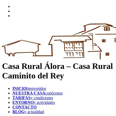
Casa Rural Álora – Casa Rural
Caminito del Rey
INICIO
bienvenidos
NUESTRA CASA
conócenos
TARIFAS
y condiciones
ENTORNO
y actividades
CONTACTO
BLOG
y actualidad