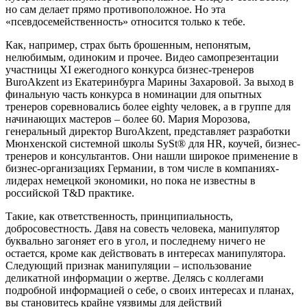
но сам делает прямо противоположное. Но эта
«псевдосемейственность» относится только к тебе.
Как, например, страх быть брошенным, непонятым,
нелюбимым, одиноким и прочее. Видео самопрезентации
участницы XI ежегодного конкурса бизнес-тренеров
BuroAkzent из Екатеринбурга Марины Захаровой. За выход в
финальную часть конкурса в номинации для опытных
тренеров соревновались более eighty человек, а в группе для
начинающих мастеров – более 60. Мария Морозова,
генеральный директор BuroAkzent, представляет разработки
Мюнхенской системной школы SySt® для HR, коучей, бизнес-
тренеров и консультантов. Они нашли широкое применение в
бизнес-организациях Германии, в том числе в компаниях-
лидерах немецкой экономики, но пока не известны в
российской T&D практике.
Такие, как ответственность, принципиальность,
добросовестность. Давя на совесть человека, манипулятор
буквально загоняет его в угол, и последнему ничего не
остается, кроме как действовать в интересах манипулятора.
Следующий признак манипуляции – использование
деликатной информации о жертве. Делясь с коллегами
подробной информацией о себе, о своих интересах и планах,
вы становитесь крайне уязвимы для действий