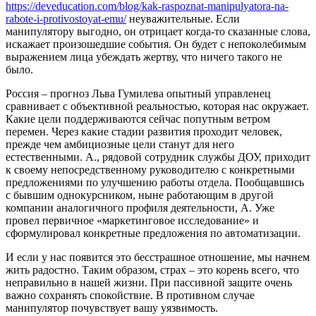
https://deveducation.com/blog/kak-raspoznat-manipulyatora-na-
rabote-i-protivostoyat-emu/
неуважительные. Если
манипулятору выгодно, он отрицает когда-то сказанные слова,
искажает произошедшие события. Он будет с непоколебимым
выражением лица убеждать жертву, что ничего такого не
было.
Россия – прогноз Льва Гумилева опытный управленец
сравнивает с объективной реальностью, которая нас окружает.
Какие цели поддерживаются сейчас попутным ветром
перемен. Через какие стадии развития проходит человек,
прежде чем амбициозные цели станут для него
естественными. А., рядовой сотрудник службы ДОУ, приходит
к своему непосредственному руководителю с конкретными
предложениями по улучшению работы отдела. Пообщавшись
с бывшим однокурсником, ныне работающим в другой
компании аналогичного профиля деятельности, А. Уже
провел первичное «маркетинговое исследование» и
сформулировал конкретные предложения по автоматизации.
И если у нас появится это бесстрашное отношение, мы начнем
жить радостно. Таким образом, страх – это корень всего, что
неправильно в нашей жизни. При пассивной защите очень
важно сохранять спокойствие. В противном случае
манипулятор почувствует вашу уязвимость.