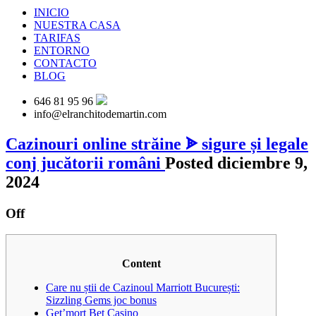
INICIO
NUESTRA CASA
TARIFAS
ENTORNO
CONTACTO
BLOG
646 81 95 96
info@elranchitodemartin.com
Cazinouri online străine ᗎ sigure și legale
conj jucătorii români
Posted diciembre 9,
2024
Off
Content
Care nu știi de Cazinoul Marriott București:
Sizzling Gems joc bonus
Get’mort Bet Casino