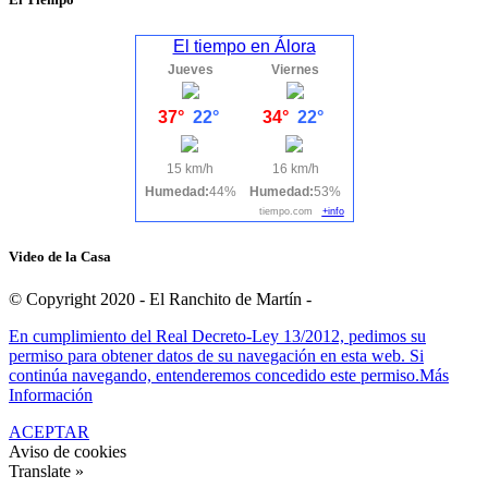
El tiempo en Álora
Jueves
Viernes
37°
22°
34°
22°
15 km/h
16 km/h
Humedad:
44%
Humedad:
53%
tiempo.com
+info
Video de la Casa
© Copyright 2020 - El Ranchito de Martín -
En cumplimiento del Real Decreto-Ley 13/2012, pedimos su
permiso para obtener datos de su navegación en esta web. Si
continúa navegando, entenderemos concedido este permiso.
Más
Información
ACEPTAR
Aviso de cookies
Translate »