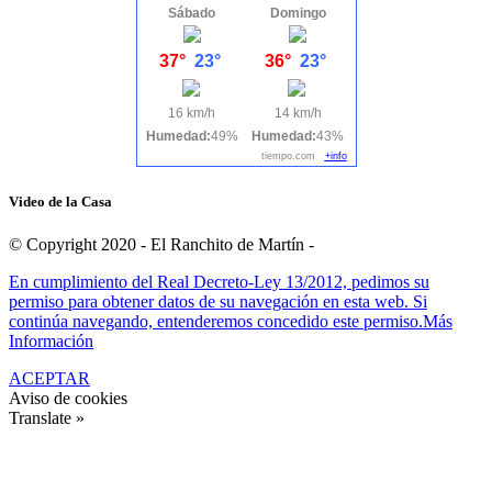
Sábado
Domingo
37°
23°
36°
23°
16 km/h
14 km/h
Humedad:
49%
Humedad:
43%
tiempo.com
+info
Video de la Casa
© Copyright 2020 - El Ranchito de Martín -
En cumplimiento del Real Decreto-Ley 13/2012, pedimos su
permiso para obtener datos de su navegación en esta web. Si
continúa navegando, entenderemos concedido este permiso.
Más
Información
ACEPTAR
Aviso de cookies
Translate »