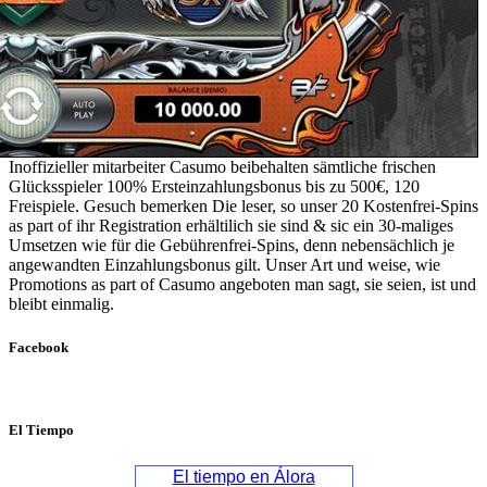
Inoffizieller mitarbeiter Casumo beibehalten sämtliche frischen
Glücksspieler 100% Ersteinzahlungsbonus bis zu 500€, 120
Freispiele. Gesuch bemerken Die leser, so unser 20 Kostenfrei-Spins
as part of ihr Registration erhältilich sie sind & sic ein 30-maliges
Umsetzen wie für die Gebührenfrei-Spins, denn nebensächlich je
angewandten Einzahlungsbonus gilt. Unser Art und weise, wie
Promotions as part of Casumo angeboten man sagt, sie seien, ist und
bleibt einmalig.
Facebook
El Tiempo
El tiempo en Álora