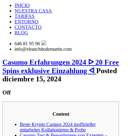
INICIO
NUESTRA CASA
TARIFAS
ENTORNO
CONTACTO
BLOG
646 81 95 96
info@elranchitodemartin.com
Casumo Erfahrungen 2024 ᐅ 20 Free
Spins exklusive Einzahlung ᐊ
Posted
diciembre 15, 2024
Off
Content
Beste Krypto Casinos 2024 inoffizieller
mitarbeiter Kollationieren & Probe
Casumo Test & Bewertungen von Experten –