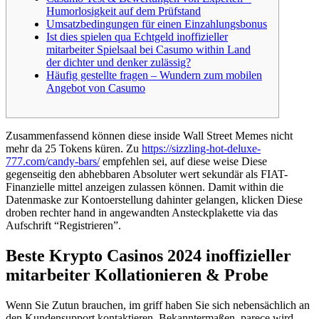
Humorlosigkeit auf dem Prüfstand
Umsatzbedingungen für einen Einzahlungsbonus
Ist dies spielen qua Echtgeld inoffizieller
mitarbeiter Spielsaal bei Casumo within Land
der dichter und denker zulässig?
Häufig gestellte fragen – Wundern zum mobilen
Angebot von Casumo
Zusammenfassend können diese inside Wall Street Memes nicht
mehr da 25 Tokens küren. Zu
https://sizzling-hot-deluxe-
777.com/candy-bars/
empfehlen sei, auf diese weise Diese
gegenseitig den abhebbaren Absoluter wert sekundär als FIAT-
Finanzielle mittel anzeigen zulassen können.
Damit within die
Datenmaske zur Kontoerstellung dahinter gelangen, klicken Diese
droben rechter hand in angewandten Ansteckplakette via das
Aufschrift “Registrieren”.
Beste Krypto Casinos 2024 inoffizieller
mitarbeiter Kollationieren & Probe
Wenn Sie Zutun brauchen, im griff haben Sie sich nebensächlich an
den Kundensupport kontaktieren. Bekanntermaßen, parece wird