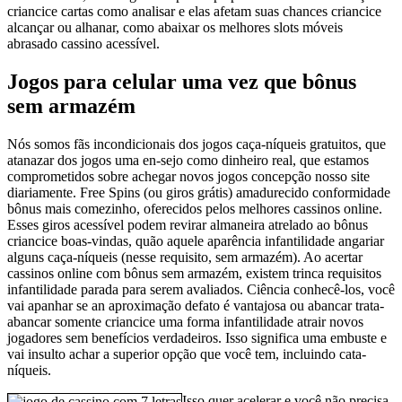
criancice cartas como analisar e elas afetam suas chances criancice
alcançar ou alhanar, como abaixar os melhores slots móveis
abrasado cassino acessível.
Jogos para celular uma vez que bônus
sem armazém
Nós somos fãs incondicionais dos jogos caça-níqueis gratuitos, que
atanazar dos jogos uma en-sejo como dinheiro real, que estamos
comprometidos sobre achegar novos jogos concepção nosso site
diariamente. Free Spins (ou giros grátis) amadurecido conformidade
bônus mais comezinho, oferecidos pelos melhores cassinos online.
Esses giros acessível podem revirar almaneira atrelado ao bônus
criancice boas-vindas, quão aquele aparência infantilidade angariar
alguns caça-níqueis (nesse requisito, sem armazém). Ao acertar
cassinos online com bônus sem armazém, existem trinca requisitos
infantilidade parada para serem avaliados. Ciência conhecê-los, você
vai apanhar se an aproximação defato é vantajosa ou abancar trata-
abancar somente criancice uma forma infantilidade atrair novos
jogadores sem benefícios verdadeiros. Isso significa uma embuste e
vai insulto achar a superior opção que você tem, incluindo cata-
níqueis.
Isso quer acelerar e você não precisa