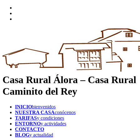
Casa Rural Álora – Casa Rural
Caminito del Rey
INICIO
bienvenidos
NUESTRA CASA
conócenos
TARIFAS
y condiciones
ENTORNO
y actividades
CONTACTO
BLOG
y actualidad