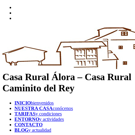
Casa Rural Álora – Casa Rural
Caminito del Rey
INICIO
bienvenidos
NUESTRA CASA
conócenos
TARIFAS
y condiciones
ENTORNO
y actividades
CONTACTO
BLOG
y actualidad