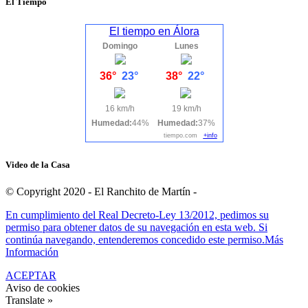
El Tiempo
El tiempo en Álora
Domingo
Lunes
36°
23°
38°
22°
16 km/h
19 km/h
Humedad:
44%
Humedad:
37%
tiempo.com
+info
Video de la Casa
© Copyright 2020 - El Ranchito de Martín -
En cumplimiento del Real Decreto-Ley 13/2012, pedimos su
permiso para obtener datos de su navegación en esta web. Si
continúa navegando, entenderemos concedido este permiso.
Más
Información
ACEPTAR
Aviso de cookies
Translate »